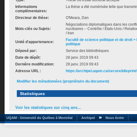
Type:
Thèse ou essai doctoral accepté
Informations
La thèse a été numérisée telle que transmis
complémentaires:
Directeur de thèse:
O'Meara, Dan
Négociations diplomatiques dans les confli
Mots-clés ou Sujets:
nucléaires -- Contrôle / États-Unis / Relat
/ Iran
Faculté de science politique et de droit
Unité d'appartenance:
politique
Déposé par:
Service des bibliothèques
Date de dépôt:
28 janv. 2019 09:43
Dernière modification:
28 janv. 2019 09:43
Adresse URL :
https://archipel.uqam.ca/secure/id/eprint
Modifier les métadonnées (propriétaire du document)
Statistiques
Voir les statistiques sur cinq ans...
UQAM - Université du Québec à Montréal
Archipel
Nous écrire