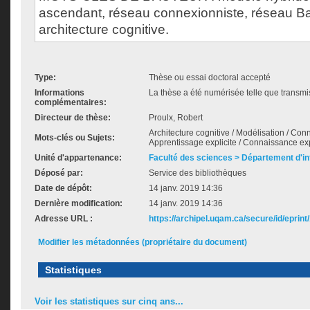
ascendant, réseau connexionniste, réseau B
architecture cognitive.
Type:
Thèse ou essai doctoral accepté
Informations
La thèse a été numérisée telle que transmis
complémentaires:
Directeur de thèse:
Proulx, Robert
Architecture cognitive / Modélisation / Con
Mots-clés ou Sujets:
Apprentissage explicite / Connaissance exp
Unité d'appartenance:
Faculté des sciences > Département d'i
Déposé par:
Service des bibliothèques
Date de dépôt:
14 janv. 2019 14:36
Dernière modification:
14 janv. 2019 14:36
Adresse URL :
https://archipel.uqam.ca/secure/id/eprint
Modifier les métadonnées (propriétaire du document)
Statistiques
Voir les statistiques sur cinq ans...