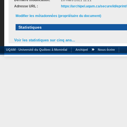
Dernière modification:
26 mars 2021 11:21
Adresse URL :
https://archipel.uqam.ca/secure/id/eprint
Modifier les métadonnées (propriétaire du document)
Statistiques
Voir les statistiques sur cinq ans...
UQAM - Université du Québec à Montréal
Archipel
Nous écrire