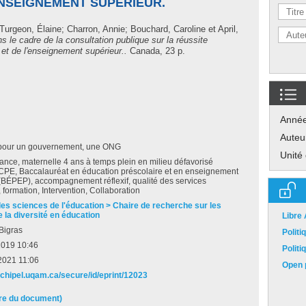
ENSEIGNEMENT SUPÉRIEUR.
Turgeon, Élaine
;
Charron, Annie
;
Bouchard, Caroline
et
April,
 le cadre de la consultation publique sur la réussite
 et de l'enseignement supérieur..
Canada, 23 p.
Anné
Auteu
pour un gouvernement, une ONG
Unité
fance, maternelle 4 ans à temps plein en milieu défavorisé
CPE, Baccalauréat en éducation préscolaire et en enseignement
(BÉPEP), accompagnement réflexif, qualité des services
, formation, Intervention, Collaboration
des sciences de l'éducation > Chaire de recherche sur les
 la diversité en éducation
Libre
Bigras
Polit
2019 10:46
Polit
2021 11:06
Open p
archipel.uqam.ca/secure/id/eprint/12023
ire du document)