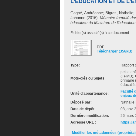
L'ÉDUCATION ET DE L'
Gagné, Andréanne
;
Bigras, Nathalie
;
Johanne
(2016).
Mémoire formulé dans
éducative du Ministère de l'éducation
Fichier(s) associé(s) à ce document :
PDF
Télécharger (356kB)
Type:
Rapport 
petite en
(TPMD), 
Mots-clés ou Sujets:
primaire 
éducatifs
Faculté 
Unité d'appartenance:
enjeux de
Déposé par:
Nathalie 
Date de dépôt:
08 janv. 
Dernière modification:
26 mars 
Adresse URL :
https://
Modifier les métadonnées (propriéta