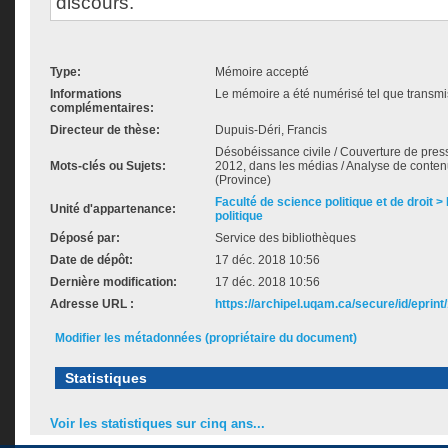
discours.
Type:
Mémoire accepté
Informations
Le mémoire a été numérisé tel que transmis
complémentaires:
Directeur de thèse:
Dupuis-Déri, Francis
Désobéissance civile / Couverture de pres
Mots-clés ou Sujets:
2012, dans les médias / Analyse de contenu
(Province)
Faculté de science politique et de droit
Unité d'appartenance:
politique
Déposé par:
Service des bibliothèques
Date de dépôt:
17 déc. 2018 10:56
Dernière modification:
17 déc. 2018 10:56
Adresse URL :
https://archipel.uqam.ca/secure/id/eprint
Modifier les métadonnées (propriétaire du document)
Statistiques
Voir les statistiques sur cinq ans...