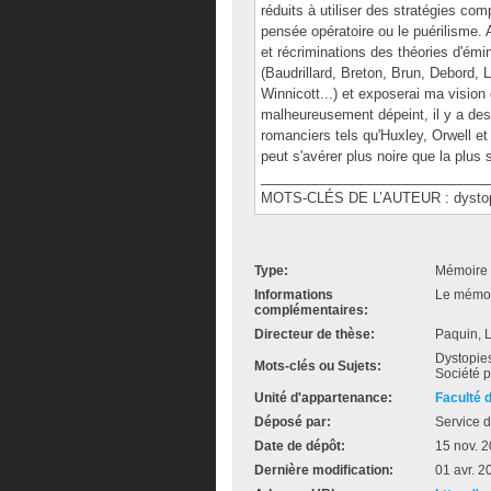
réduits à utiliser des stratégies compe
pensée opératoire ou le puérilisme. 
et récriminations des théories d'ém
(Baudrillard, Breton, Brun, Debord, 
Winnicott...) et exposerai ma vision d
malheureusement dépeint, il y a des
romanciers tels qu'Huxley, Orwell et 
peut s'avérer plus noire que la plus 
______________________________
MOTS-CLÉS DE L’AUTEUR : dystopie,
Type:
Mémoire 
Informations
Le mémoir
complémentaires:
Directeur de thèse:
Paquin, 
Dystopies 
Mots-clés ou Sujets:
Société p
Unité d'appartenance:
Faculté 
Déposé par:
Service d
Date de dépôt:
15 nov. 
Dernière modification:
01 avr. 2