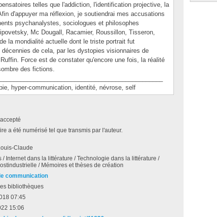
nsatoires telles que l'addiction, l'identification projective, la
Afin d'appuyer ma réflexion, je soutiendrai mes accusations
inents psychanalystes, sociologues et philosophes
Lipovetsky, Mc Dougall, Racamier, Roussillon, Tisseron,
e la mondialité actuelle dont le triste portrait fut
 décennies de cela, par les dystopies visionnaires de
Ruffin. Force est de constater qu'encore une fois, la réalité
sombre des fictions.
________________________________________________
 hyper-communication, identité, névrose, self
accepté
e a été numérisé tel que transmis par l'auteur.
Louis-Claude
/ Internet dans la littérature / Technologie dans la littérature /
ostindustrielle / Mémoires et thèses de création
de communication
es bibliothèques
2018 07:45
022 15:06