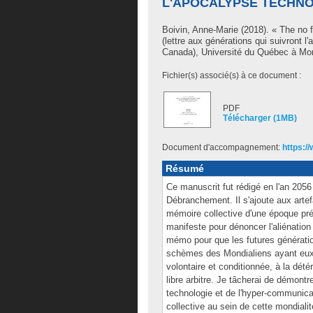
L'APOCALYPSE TECHN
Boivin, Anne-Marie
(2018). « The no 
(lettre aux générations qui suivront
Canada), Université du Québec à Mon
Fichier(s) associé(s) à ce document :
PDF
Télécharger (1MB)
Document d'accompagnement:
https:/
Résumé
Ce manuscrit fut rédigé en l'an 2056 
Débranchement. Il s'ajoute aux artef
mémoire collective d'une époque pr
manifeste pour dénoncer l'aliénatio
mémo pour que les futures générati
schèmes des Mondialiens ayant eux-
volontaire et conditionnée, à la détéri
libre arbitre. Je tâcherai de démont
technologie et de l'hyper-communicat
collective au sein de cette mondialit