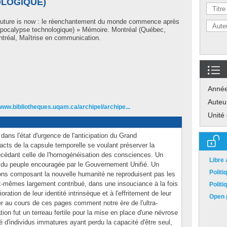
OLOGIQUE)
future is now : le réenchantement du monde commence après
 l'apocalypse technologique) » Mémoire. Montréal (Québec,
tréal, Maîtrise en communication.
Anné
Auteu
/www.bibliotheques.uqam.ca/archipel/archipe...
Unité
dans l'état d'urgence de l'anticipation du Grand
acts de la capsule temporelle se voulant préserver la
écédant celle de l'homogénéisation des consciences. Un
Libre
n du peuple encouragée par le Gouvernement Unifié. Un
Polit
ons composant la nouvelle humanité ne reproduisent pas les
mêmes largement contribué, dans une insouciance à la fois
Polit
oration de leur identité intrinsèque et à l'effritement de leur
Open p
rer au cours de ces pages comment notre ère de l'ultra-
ion fut un terreau fertile pour la mise en place d'une névrose
é d'individus immatures ayant perdu la capacité d'être seul,