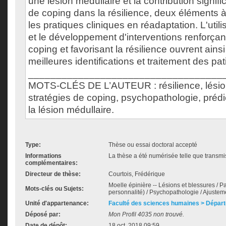
une lésion médullaire et la contribution signifi
de coping dans la résilience, deux éléments 
les pratiques cliniques en réadaptation. L'uti
et le développement d'interventions renforçant
coping et favorisant la résilience ouvrent ainsi
meilleures identifications et traitement des pat
___________________________________
MOTS-CLÉS DE L’AUTEUR : résilience, lésion
stratégies de coping, psychopathologie, prédi
la lésion médullaire.
Type:
Thèse ou essai doctoral accepté
Informations
La thèse a été numérisée telle que transmis
complémentaires:
Directeur de thèse:
Courtois, Frédérique
Moelle épinière -- Lésions et blessures / Pa
Mots-clés ou Sujets:
personnalité) / Psychopathologie / Ajustem
Unité d'appartenance:
Faculté des sciences humaines > Dépar
Déposé par:
Mon Profil 4035 non trouvé.
Date de dépôt:
18 oct. 2018 09:59