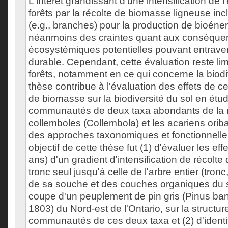
L'intérêt grandissant d'une intensification de l
forêts par la récolte de biomasse ligneuse inc
(e.g., branches) pour la production de bioéne
néanmoins des craintes quant aux conséque
écosystémiques potentielles pouvant entraver
durable. Cependant, cette évaluation reste li
forêts, notamment en ce qui concerne la biodi
thèse contribue à l'évaluation des effets de ce
de biomasse sur la biodiversité du sol en étu
communautés de deux taxa abondants de la 
collemboles (Collembola) et les acariens oriba
des approches taxonomiques et fonctionnelle
objectif de cette thèse fut (1) d'évaluer les eff
ans) d'un gradient d'intensification de récolt
tronc seul jusqu'à celle de l'arbre entier (tron
de sa souche et des couches organiques du sol
coupe d'un peuplement de pin gris (Pinus ba
1803) du Nord-est de l'Ontario, sur la struct
communautés de ces deux taxa et (2) d'identif