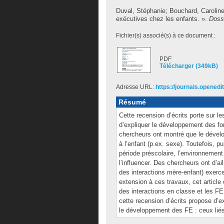
Duval, Stéphanie
;
Bouchard, Carolin
exécutives chez les enfants. ».
Dossi
Fichier(s) associé(s) à ce document :
PDF
Télécharger (349kB)
Adresse URL:
https://journals.openedi
Résumé
Cette recension d’écrits porte sur le
d’expliquer le développement des fo
chercheurs ont montré que le dévelo
à l’enfant (p.ex. sexe). Toutefois, p
période préscolaire, l’environnement
l’influencer. Des chercheurs ont d’ail
des interactions mère-enfant) exerc
extension à ces travaux, cet article 
des interactions en classe et les FE
cette recension d’écrits propose d’e
le développement des FE : ceux liés l