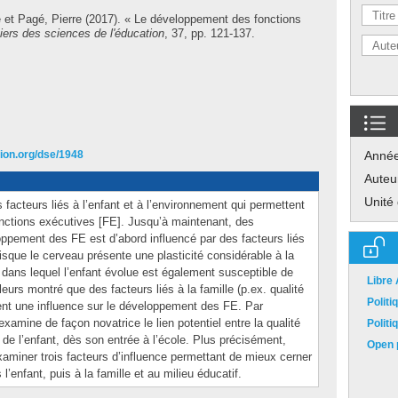
e
et
Pagé, Pierre
(2017). « Le développement des fonctions
ers des sciences de l'éducation
, 37, pp. 121-137.
tion.org/dse/1948
Anné
Auteu
Unité
s facteurs liés à l’enfant et à l’environnement qui permettent
nctions exécutives [FE]. Jusqu’à maintenant, des
ppement des FE est d’abord influencé par des facteurs liés
uisque le cerveau présente une plasticité considérable à la
 dans lequel l’enfant évolue est également susceptible de
Libre
leurs montré que des facteurs liés à la famille (p.ex. qualité
Polit
ent une influence sur le développement des FE. Par
examine de façon novatrice le lien potentiel entre la qualité
Polit
 de l’enfant, dès son entrée à l’école. Plus précisément,
Open p
xaminer trois facteurs d’influence permettant de mieux cerner
’enfant, puis à la famille et au milieu éducatif.