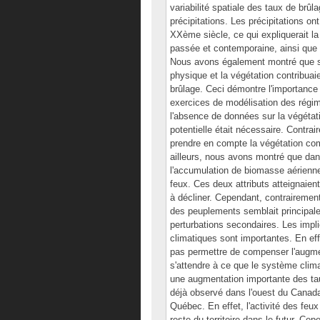
variabilité spatiale des taux de brû
précipitations. Les précipitations 
XXème siècle, ce qui expliquerait la
passée et contemporaine, ainsi que l
Nous avons également montré que sur
physique et la végétation contribuaie
brûlage. Ceci démontre l'importance
exercices de modélisation des régi
l'absence de données sur la végétatio
potentielle était nécessaire. Contrai
prendre en compte la végétation c
ailleurs, nous avons montré que dan
l'accumulation de biomasse aérienn
feux. Ces deux attributs atteignaie
à décliner. Cependant, contrairement
des peuplements semblait principalem
perturbations secondaires. Les impl
climatiques sont importantes. En effe
pas permettre de compenser l'augmen
s'attendre à ce que le système clim
une augmentation importante des ta
déjà observé dans l'ouest du Canada,
Québec. En effet, l'activité des fe
reste du territoire dans le futur. 