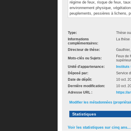
régime de feux, risque de feux, taux 
environnement physique, végétation
peuplements, pessières à lichens, pe
Type:
Thèse ou
Informations
La thèse 
complémentaires:
Directeur de thèse:
Gauthier,
Feux de f
Mots-clés ou Sujets:
supérieur
Unité d'appartenance:
Instituts
Déposé par:
Service d
Date de dépôt:
10 oct. 2
Dernière modification:
10 oct. 2
Adresse URL :
https://a
Modifier les métadonnées (propriéta
Statistiques
Voir les statistiques sur cinq ans...