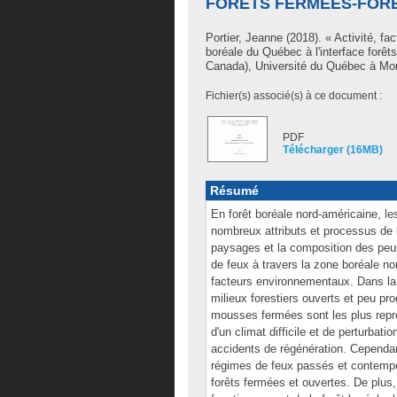
FORÊTS FERMÉES-FOR
Portier, Jeanne
(2018). « Activité, fa
boréale du Québec à l'interface forê
Canada), Université du Québec à Mon
Fichier(s) associé(s) à ce document :
PDF
Télécharger (16MB)
Résumé
En forêt boréale nord-américaine, les
nombreux attributs et processus de 
paysages et la composition des peup
de feux à travers la zone boréale no
facteurs environnementaux. Dans la 
milieux forestiers ouverts et peu pr
mousses fermées sont les plus repré
d'un climat difficile et de perturbat
accidents de régénération. Cependant
régimes de feux passés et contempor
forêts fermées et ouvertes. De plus, 