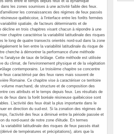
les liens entre le temps depuis feux et la dynamique
 dans les zones soumises à une activité faible des feux.
st d'améliorer les connaissances des régimes de feux passés
 résineuse québécoise, à l'interface entre les forêts fermées
variabilité spatiale, de facteurs déterminants et de
décline en trois chapitres visant chacun à répondre à une
mier chapitre caractérise la variabilité latitudinale des risques
s le long de quatre transects orientés nord-sud dans la zone
galement le lien entre la variabilité latitudinale du risque de
itre cherche à démontrer la performance d'une méthode
ans l'analyse de taux de brûlage. Cette méthode est utilisée
ive du climat, de l'environnement physique et de la végétation
e brûlage contemporains. Le troisième chapitre se concentre
e feux caractérisé par des feux rares mais souvent de
ivière Romaine. Ce chapitre vise à caractériser ce territoire
 volume marchand, de structure et de composition des
 entre ces attributs et le temps depuis feux. Les résultats de
es de feux dans la forêt boréale résineuse québécoise sont
les. L'activité des feux était la plus importante dans le
uer en direction du sud-est. Si la zonation des régimes de
mps, l'activité des feux a diminué entre la période passée et
tion du nord-ouest de notre zone d'étude. En termes
a variabilité latitudinale des risques de feux passés était
(dérivé de températures et précipitations), alors que la