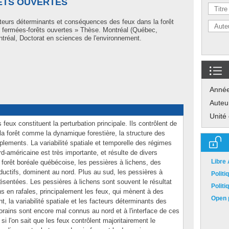
ÊTS OUVERTES
cteurs déterminants et conséquences des feux dans la forêt
ts fermées-forêts ouvertes » Thèse. Montréal (Québec,
tréal, Doctorat en sciences de l'environnement.
Anné
Auteu
Unité
 feux constituent la perturbation principale. Ils contrôlent de
la forêt comme la dynamique forestière, la structure des
lements. La variabilité spatiale et temporelle des régimes
rd-américaine est très importante, et résulte de divers
Libre
forêt boréale québécoise, les pessières à lichens, des
oductifs, dominent au nord. Plus au sud, les pessières à
Polit
sentées. Les pessières à lichens sont souvent le résultat
Polit
ions en rafales, principalement les feux, qui mènent à des
Open p
, la variabilité spatiale et les facteurs déterminants des
ains sont encore mal connus au nord et à l'interface de ces
si l'on sait que les feux contrôlent majoritairement le