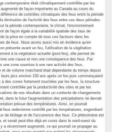
lage contemporains était climatiquement contrôlée par les
ont augmenté de façon importante au Canada au cours du
 différence de contrôles climatiques des feux entre la période
a diminution de l'activité des feux entre ces deux périodes.
 la période contemporaine, le climat, l'environnement
nt de façon égale à la variabilité spatiale des taux de
 de la prise en compte de tous ces facteurs dans les
mes de feux. Nous avons aussi mis en évidence qu'en
n présente avant un feu, l'utilisation de la végétation
rement à la végétation actuelle (post-feu), elle permet de
omme une cause et non une conséquence des feux. Par
s une zone soumise à une rare activité des feux,
e et de volume marchand était dépendante du temps depuis
nt leurs pics environ 150 ans après un feu puis commençaient
 à des zones fortement touchées par les feux, la structure
ent contrôlée par la productivité des sites et par les
ications de nos résultats dans un contexte de changements
t, dans le futur l'augmentation des précipitations ne devrait
tation prévue des températures. Ainsi, on pourrait
at-feux redevienne contrôlé par les températures, engendrant
ux de brûlage et de l'occurrence des feux. Ce phénomène est
 et serait peut-être déjà en cours dans le nord-ouest du
ux y a récemment augmenté, ce qui pourrait se propager au
Cependant, nous avons montré que malgré les changements