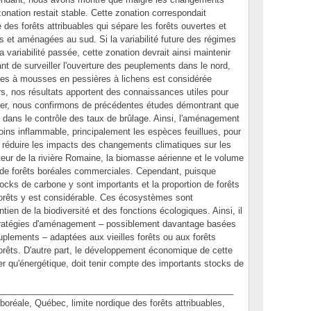
onation restait stable. Cette zonation correspondait
e des forêts attribuables qui sépare les forêts ouvertes et
s et aménagées au sud. Si la variabilité future des régimes
la variabilité passée, cette zonation devrait ainsi maintenir
rtant de surveiller l'ouverture des peuplements dans le nord,
res à mousses en pessières à lichens est considérée
urs, nos résultats apportent des connaissances utiles pour
lier, nous confirmons de précédentes études démontrant que
nt dans le contrôle des taux de brûlage. Ainsi, l'aménagement
moins inflammable, principalement les espèces feuillues, pour
si réduire les impacts des changements climatiques sur les
cteur de la rivière Romaine, la biomasse aérienne et le volume
de forêts boréales commerciales. Cependant, puisque
 stocks de carbone y sont importants et la proportion de forêts
 forêts y est considérable. Ces écosystèmes sont
ien de la biodiversité et des fonctions écologiques. Ainsi, il
stratégies d'aménagement – possiblement davantage basées
euplements – adaptées aux vieilles forêts ou aux forêts
 forêts. D'autre part, le développement économique de cette
ier qu'énergétique, doit tenir compte des importants stocks de
________________________________________________
ale, Québec, limite nordique des forêts attribuables,