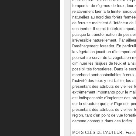
temporels de régimes de feux, leur z
relativement bien à la limite nordiqu
naturelles au nord des forêts fermée
de feux se maintient à l'intérieur de 
son inertie. Il serait toutefois impo
puisque la transformation de pessiè
irréversible naturellement. Par aille
l'aménagement forestier. En particu
la végétation jouait un rôle importa
pourrait se servir de la végétation 
diminuer les risques de feux et ain
possibilités forestières. Dans le se
marchand sont assimilables à ceux 
l'activité des feux y est faible, les
présentant des attributs de vieilles
extrêmement importants pour le maint
est indispensable d'implanter des 
sur la structure que sur l'âge des p
présentant des attributs de vieilles
région, tant d'un point de vue forest
carbone contenus dans ces forêts.
______________________________
MOTS-CLÉS DE L’AUTEUR : Forêt boré