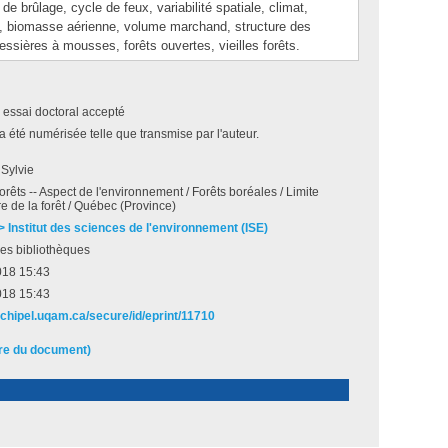
de brûlage, cycle de feux, variabilité spatiale, climat,
, biomasse aérienne, volume marchand, structure des
ssières à mousses, forêts ouvertes, vieilles forêts.
 essai doctoral accepté
a été numérisée telle que transmise par l'auteur.
 Sylvie
orêts -- Aspect de l'environnement / Forêts boréales / Limite
e de la forêt / Québec (Province)
 > Institut des sciences de l'environnement (ISE)
es bibliothèques
018 15:43
018 15:43
rchipel.uqam.ca/secure/id/eprint/11710
ire du document)