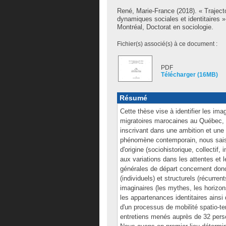
René, Marie-France
(2018). « Traject
dynamiques sociales et identitaires
Montréal, Doctorat en sociologie.
Fichier(s) associé(s) à ce document :
PDF
Télécharger (16MB)
Résumé
Cette thèse vise à identifier les ima
migratoires marocaines au Québec, de
inscrivant dans une ambition et une
phénomène contemporain, nous saisi
d'origine (sociohistorique, collectif, 
aux variations dans les attentes et 
générales de départ concernent donc 
(individuels) et structurels (récurren
imaginaires (les mythes, les horizons
les appartenances identitaires ainsi 
d'un processus de mobilité spatio-te
entretiens menés auprès de 32 per