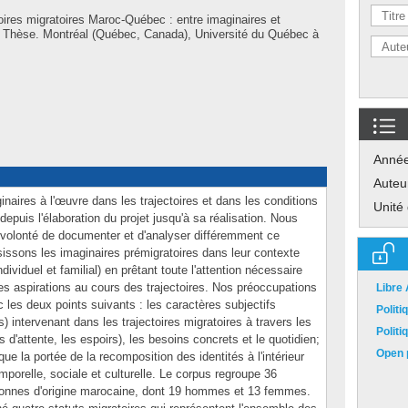
oires migratoires Maroc-Québec : entre imaginaires et
 » Thèse. Montréal (Québec, Canada), Université du Québec à
Anné
Auteu
ginaires à l'œuvre dans les trajectoires et dans les conditions
Unité
puis l'élaboration du projet jusqu'à sa réalisation. Nous
 volonté de documenter et d'analyser différemment ce
ssons les imaginaires prémigratoires dans leur contexte
individuel et familial) en prêtant toute l'attention nécessaire
les aspirations au cours des trajectoires. Nos préoccupations
Libre
les deux points suivants : les caractères subjectifs
Polit
ts) intervenant dans les trajectoires migratoires à travers les
Polit
 d'attente, les espoirs), les besoins concrets et le quotidien;
Open p
que la portée de la recomposition des identités à l'intérieur
mporelle, sociale et culturelle. Le corpus regroupe 36
sonnes d'origine marocaine, dont 19 hommes et 13 femmes.