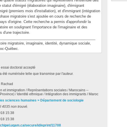
é quatre statuts migratoires qui représentent l'ensemble des
e statut d'émigré (élaboration imaginaire), d'émigrant
igré (premiers mois d'installation), et d'immigrant (intégration
hase migratoire s'est ajoutée en cours de recherche de
pays d'origine. Cette recherche a permis d'approfondir la
re en soulignant l'importance de l'imaginaire et des
s d'une trajectoire.
________________________________________________
e migratoire, imaginaire, identité, dynamique sociale,
aroc-Québec.
 essai doctoral accepté
a été numérisée telle que transmise par l'auteur.
, Rachad
n et immigration / Représentations sociales / Marocains --
rovince) / Identité ethnique / Intégration des immigrants / Maroc
des sciences humaines > Département de sociologie
l 4035 non trouvé.
018 15:38
018 15:38
rchipel.uqam.ca/secure/id/eprint/11708