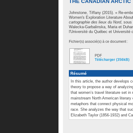
THE CANADIAN ARCTIC
Johnstone, Tiffany
(2015). « Re-embo
Women's Exploration Literature Abou
cartographie des lieux du Nord
, sous 
Walecka-Garbalinska, Maria
et
Duhan
l'Université du Québec et Université 
Fichier(s) associé(s) à ce document :
PDF
Télécharger (356kB)
Résumé
In this article, the author develops 
theory to propose a way of analyzin
that women’s travel literature set in
mainstream North American literary 
metaphors that connect physical mov
race. She analyzes the way that suc
Elizabeth Taylor (1856-1932) and 