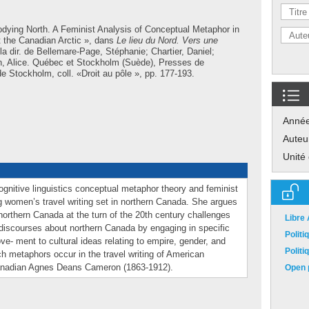
dying North. A Feminist Analysis of Conceptual Metaphor in
t the Canadian Arctic », dans
Le lieu du Nord. Vers une
la dir. de
Bellemare-Page, Stéphanie
;
Chartier, Daniel
;
, Alice
. Québec et Stockholm (Suède), Presses de
de Stockholm, coll. «Droit au pôle », pp. 177-193.
Anné
Auteu
Unité
cognitive linguistics conceptual metaphor theory and feminist
g women’s travel writing set in northern Canada. She argues
 northern Canada at the turn of the 20th century challenges
Libre
discourses about northern Canada by engaging in specific
Polit
e- ment to cultural ideas relating to empire, gender, and
Polit
h metaphors occur in the travel writing of American
Canadian Agnes Deans Cameron (1863-1912).
Open p