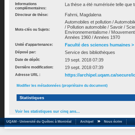
Informations
La thèse a été numérisée telle que t
complémentaires:
Fahrni, Magdalena
Directeur de thèse:
Automobiles et pollution / Automobil
/ Pollution automobile / Savoir / Scie
Mots-clés ou Sujets:
Environnementalisme / Mouvements 
Années 1960 / Années 1970
Faculté des sciences humaines >
Unité d'appartenance:
Service des bibliothèques
Déposé par:
19 sept. 2018 07:39
Date de dépôt:
19 sept. 2018 07:39
Dernière modification:
https://archipel.uqam.ca/secure/i
Adresse URL :
Modifier les métadonnées (propriétaire du document)
Statistiques
Voir les statistiques sur cinq ans...
UQAM - Université du Québec à Montréal
Archipel
Nous écrire