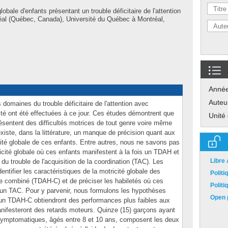
lobale d'enfants présentant un trouble déficitaire de l'attention
éal (Québec, Canada), Université du Québec à Montréal,
Anné
Auteu
omaines du trouble déficitaire de l'attention avec
ité ont été effectuées à ce jour. Ces études démontrent que
Unité
sentent des difficultés motrices de tout genre voire même
xiste, dans la littérature, un manque de précision quant aux
icité globale de ces enfants. Entre autres, nous ne savons pas
ricité globale où ces enfants manifestent à la fois un TDAH et
Libre
u trouble de l'acquisition de la coordination (TAC). Les
entifier les caractéristiques de la motricité globale des
Polit
 combiné (TDAH-C) et de préciser les habiletés où ces
Polit
 un TAC. Pour y parvenir, nous formulons les hypothèses
Open p
 un TDAH-C obtiendront des performances plus faibles aux
anifesteront des retards moteurs. Quinze (15) garçons ayant
ymptomatiques, âgés entre 8 et 10 ans, composent les deux