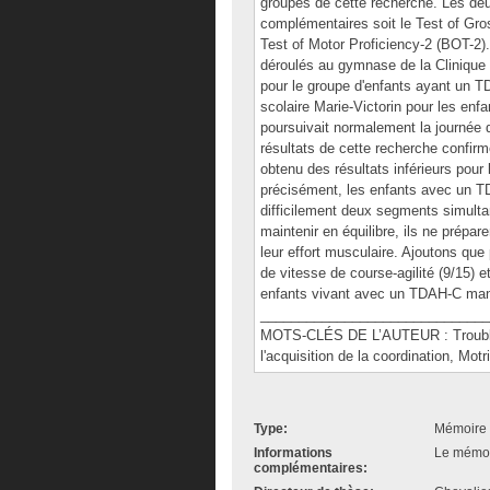
groupes de cette recherche. Les deu
complémentaires soit le Test of Gr
Test of Motor Proficiency-2 (BOT-2).
déroulés au gymnase de la Clinique de
pour le groupe d'enfants ayant un 
scolaire Marie-Victorin pour les en
poursuivait normalement la journée 
résultats de cette recherche confi
obtenu des résultats inférieurs pour
précisément, les enfants avec un T
difficilement deux segments simultan
maintenir en équilibre, ils ne prépare
leur effort musculaire. Ajoutons que 
de vitesse de course-agilité (9/15) e
enfants vivant avec un TDAH-C man
______________________________
MOTS-CLÉS DE L’AUTEUR : Trouble dé
l'acquisition de la coordination, Motr
Type:
Mémoire 
Informations
Le mémoir
complémentaires: