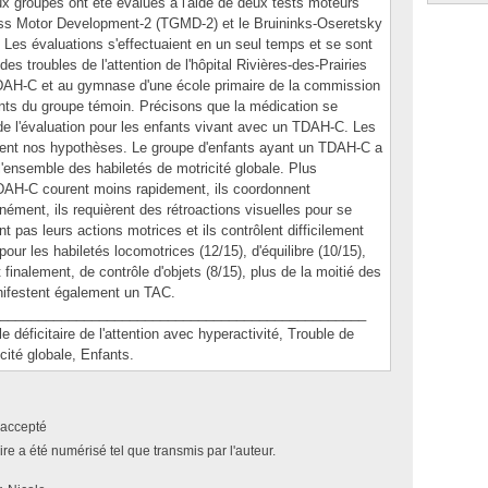
x groupes ont été évalués à l'aide de deux tests moteurs
oss Motor Development-2 (TGMD-2) et le Bruininks-Oseretsky
 Les évaluations s'effectuaient en un seul temps et se sont
s troubles de l'attention de l'hôpital Rivières-des-Prairies
TDAH-C et au gymnase d'une école primaire de la commission
fants du groupe témoin. Précisons que la médication se
de l'évaluation pour les enfants vivant avec un TDAH-C. Les
rment nos hypothèses. Le groupe d'enfants ayant un TDAH-C a
 l'ensemble des habiletés de motricité globale. Plus
DAH-C courent moins rapidement, ils coordonnent
ément, ils requièrent des rétroactions visuelles pour se
nt pas leurs actions motrices et ils contrôlent difficilement
pour les habiletés locomotrices (12/15), d'équilibre (10/15),
t finalement, de contrôle d'objets (8/15), plus de la moitié des
ifestent également un TAC.
________________________________________________
ficitaire de l'attention avec hyperactivité, Trouble de
icité globale, Enfants.
accepté
e a été numérisé tel que transmis par l'auteur.