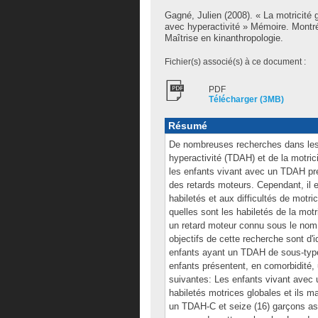
Gagné, Julien
(2008). « La motricité g
avec hyperactivité » Mémoire. Montr
Maîtrise en kinanthropologie.
Fichier(s) associé(s) à ce document :
PDF
Télécharger (3MB)
Résumé
De nombreuses recherches dans les d
hyperactivité (TDAH) et de la motric
les enfants vivant avec un TDAH pré
des retards moteurs. Cependant, il e
habiletés et aux difficultés de motr
quelles sont les habiletés de la mot
un retard moteur connu sous le nom d
objectifs de cette recherche sont d'id
enfants ayant un TDAH de sous-type
enfants présentent, en comorbidité,
suivantes: Les enfants vivant avec
habiletés motrices globales et ils m
un TDAH-C et seize (16) garçons as