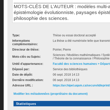
___________________________________
MOTS-CLÉS DE L’AUTEUR : modèles multi-ag
épistémologie évolutionniste, paysages épis
philosophie des sciences.
Type:
Thèse ou essai doctoral accepté
Informations
La thèse a été numérisée telle que transmis
complémentaires:
Directeur de thèse:
Poirier, Pierre
Sciences / Modèles mathématiques / Systèm
Mots-clés ou Sujets:
/ Théorie de la connaissance / Philosophie
Unité d'appartenance:
Faculté des sciences humaines > Départ
Déposé par:
Service des bibliothèques
Date de dépôt:
06 sept. 2018 14:13
Dernière modification:
06 sept. 2018 14:13
Adresse URL :
https://archipel.uqam.ca/secure/id/eprint
Modifier les métadonnées (propriétaire du document)
Statistiques