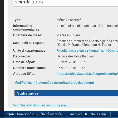
scientifiques
Type:
Mémoire accepté
Informations
Le mémoire a été numérisé tel que transmis
complémentaires:
Directeur de thèse:
Piazzesi, Chiara
Émotions / Recherche / Sociologie des émo
Mots-clés ou Sujets:
/ David D. Franks / Jonathan H. Turner
Unité d'appartenance:
Faculté des sciences humaines > Départ
Déposé par:
Service des bibliothèques
Date de dépôt:
06 sept. 2018 13:57
Dernière modification:
06 sept. 2018 13:57
Adresse URL :
https://archipel.uqam.ca/secure/id/eprint
Modifier les métadonnées (propriétaire du document)
Statistiques
Voir les statistiques sur cinq ans...
UQAM - Université du Québec à Montréal
Archipel
Nous écrire