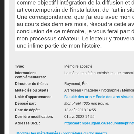
comme objectif l'intégration de la diffusion et
art contemporain de l'installation, de l'art in sit
Une correspondance, que j'ai eue avec mon di
au cours des derniers mois, résoudra cette a
conclusion de ce mémoire, je vous ferai part d
mon processus créateur. Le lecteur y trouvera
une infime partie de mon histoire.
Type:
Mémoire accepté
Informations
Le mémoire a été numérisé tel que transmis
complémentaires:
Directeur de thèse:
Raymond, Éric
Mots-clés ou Sujets:
Art réseau / Imagerie / Infographie / Mémoi
Unité d'appartenance:
Faculté des arts > École des arts visuels
Déposé par:
Mon Profil 4035 non trouvé.
Date de dépôt:
13 août 2018 14:55
Dernière modification:
01 avr. 2022 14:55
Adresse URL :
https://archipel.uqam.ca/secure/id/eprint
Modifier les métadonnées (propriétaire du document)