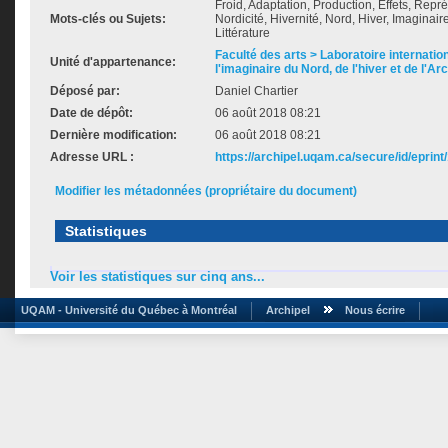
Froid, Adaptation, Production, Effets, Repré
Mots-clés ou Sujets:
Nordicité, Hivernité, Nord, Hiver, Imaginair
Littérature
Faculté des arts > Laboratoire internatio
Unité d'appartenance:
l'imaginaire du Nord, de l'hiver et de l'Ar
Déposé par:
Daniel Chartier
Date de dépôt:
06 août 2018 08:21
Dernière modification:
06 août 2018 08:21
Adresse URL :
https://archipel.uqam.ca/secure/id/eprint
Modifier les métadonnées (propriétaire du document)
Statistiques
Voir les statistiques sur cinq ans...
UQAM - Université du Québec à Montréal
Archipel
Nous écrire