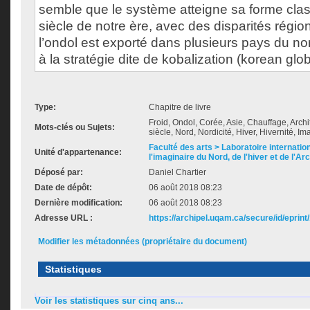
semble que le système atteigne sa forme cla
siècle de notre ère, avec des disparités régio
l’ondol est exporté dans plusieurs pays du nord
à la stratégie dite de kobalization (korean glob
Type:
Chapitre de livre
Froid, Ondol, Corée, Asie, Chauffage, Archi
Mots-clés ou Sujets:
siècle, Nord, Nordicité, Hiver, Hivernité, I
Faculté des arts > Laboratoire internatio
Unité d'appartenance:
l'imaginaire du Nord, de l'hiver et de l'Ar
Déposé par:
Daniel Chartier
Date de dépôt:
06 août 2018 08:23
Dernière modification:
06 août 2018 08:23
Adresse URL :
https://archipel.uqam.ca/secure/id/eprint
Modifier les métadonnées (propriétaire du document)
Statistiques
Voir les statistiques sur cinq ans...