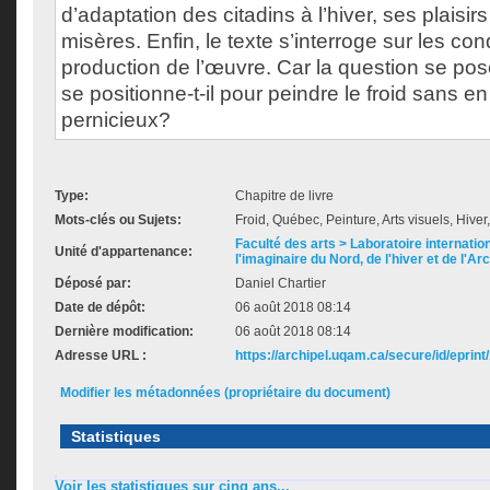
d’adaptation des citadins à l’hiver, ses plaisi
misères. Enfin, le texte s’interroge sur les c
production de l’œuvre. Car la question se pose:
se positionne-t-il pour peindre le froid sans en 
pernicieux?
Type:
Chapitre de livre
Mots-clés ou Sujets:
Froid, Québec, Peinture, Arts visuels, Hiver
Faculté des arts > Laboratoire internatio
Unité d'appartenance:
l'imaginaire du Nord, de l'hiver et de l'Ar
Déposé par:
Daniel Chartier
Date de dépôt:
06 août 2018 08:14
Dernière modification:
06 août 2018 08:14
Adresse URL :
https://archipel.uqam.ca/secure/id/eprint
Modifier les métadonnées (propriétaire du document)
Statistiques
Voir les statistiques sur cinq ans...