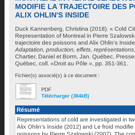
MODIFIE LA TRAJECTOIRE DES 
ALIX OHLIN'S INSIDE
Duck Kannenberg, Christina
(2018). « Cold Ci
Representation of Montreal in Pierre Szalowski'
trajectoire des poissons and Alix Ohlin's Insid
Adaptation, production, effets, représentations
Chartier, Daniel
et
Borm, Jan
. Québec, Presses
Québec, coll. «Droit au Pôle », pp. 351-361.
Fichier(s) associé(s) à ce document :
PDF
Télécharger (364kB)
Résumé
Representations of cold are investigated in t
Alix Ohlin’s Inside (2012) and Le froid modifie 
poissons by Pierre Szalowski (2007). The co