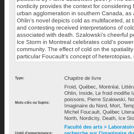
nordicity provides the context for considering
urban agglomeration in southern Canada, as a 
Ohlin’s novel depicts cold as multifaceted, at
and contesting received interpretations of co
associated with death. Szalowski’s cheerful p
Ice Storm in Montreal celebrates cold’s power 
community. The effect of cold on the spatiality 
particular Foucault’s concept of heterotopias,
Chapitre de livre
Type:
Froid, Québec, Montréal, Litté
Ohlin, Inside, Le froid modifie l
poissons, Pierre Szalowski, Nor
Mots-clés ou Sujets:
Imaginaire du Nord, Mort, Temp
Michel Foucault, Québec Literat
North, Nordicity, Death, Ice St
Faculté des arts > Laboratoir
recherche sur l'imaginaire du 
Unité d'appartenance: