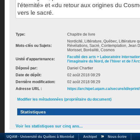
l'éternité» et «du retour aux origines du Co
vers le sacré.
Type:
Chapitre de livre
Nordicité, Littérature, Québec, Littérature 
Mots-clés ou Sujets:
Révélations, Sacré, Contemplation, Jean Dé
Morisset, Boréalité, Cosmos
Faculté des arts > Laboratoire internatio
Unité d'appartenance:
l'imaginaire du Nord, de l'hiver et de l'Ar
Déposé par:
Daniel Chartier
Date de dépôt:
02 août 2018 08:29
Dernière modification:
02 août 2018 08:29
Adresse URL :
https://archipel.uqam.ca/secure/id/eprint
Modifier les métadonnées (propriétaire du document)
Statistiques
Voir les statistiques sur cinq ans...
UQAM - Université du Québec à Montréal
Archipel
Nous écrire