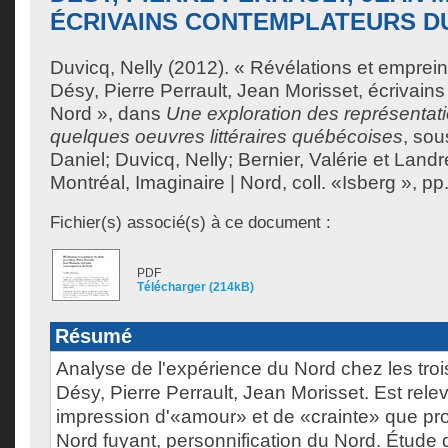
ÉCRIVAINS CONTEMPLATEURS D
Duvicq, Nelly
(2012). « Révélations et emprein
Désy, Pierre Perrault, Jean Morisset, écrivain
Nord », dans
Une exploration des représentat
quelques oeuvres littéraires québécoises
, sou
Daniel
;
Duvicq, Nelly
;
Bernier, Valérie
et
Landr
Montréal, Imaginaire | Nord, coll. «Isberg », pp
Fichier(s) associé(s) à ce document :
PDF
Télécharger (214kB)
Résumé
Analyse de l'expérience du Nord chez les troi
Désy, Pierre Perrault, Jean Morisset. Est re
impression d'«amour» et de «crainte» que pro
Nord fuyant, personnification du Nord. Étude 