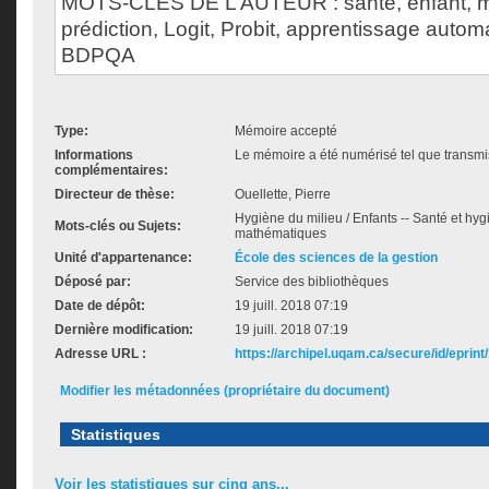
MOTS-CLÉS DE L’AUTEUR : santé, enfant, 
prédiction, Logit, Probit, apprentissage auto
BDPQA
Type:
Mémoire accepté
Informations
Le mémoire a été numérisé tel que transmis
complémentaires:
Directeur de thèse:
Ouellette, Pierre
Hygiène du milieu / Enfants -- Santé et hyg
Mots-clés ou Sujets:
mathématiques
Unité d'appartenance:
École des sciences de la gestion
Déposé par:
Service des bibliothèques
Date de dépôt:
19 juill. 2018 07:19
Dernière modification:
19 juill. 2018 07:19
Adresse URL :
https://archipel.uqam.ca/secure/id/eprint
Modifier les métadonnées (propriétaire du document)
Statistiques
Voir les statistiques sur cinq ans...