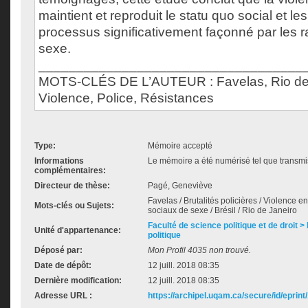
maintient et reproduit le statu quo social et les
processus significativement façonné par les 
sexe.
___________________________________
MOTS-CLÉS DE L’AUTEUR : Favelas, Rio de
Violence, Police, Résistances
Type:
Mémoire accepté
Informations
Le mémoire a été numérisé tel que transmis
complémentaires:
Directeur de thèse:
Pagé, Geneviève
Favelas / Brutalités policières / Violence 
Mots-clés ou Sujets:
sociaux de sexe / Brésil / Rio de Janeiro
Faculté de science politique et de droit
Unité d'appartenance:
politique
Déposé par:
Mon Profil 4035 non trouvé.
Date de dépôt:
12 juill. 2018 08:35
Dernière modification:
12 juill. 2018 08:35
Adresse URL :
https://archipel.uqam.ca/secure/id/eprint