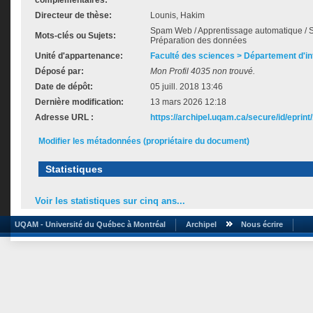
complémentaires:
Directeur de thèse:
Lounis, Hakim
Spam Web / Apprentissage automatique / Sit
Mots-clés ou Sujets:
Préparation des données
Unité d'appartenance:
Faculté des sciences > Département d'i
Déposé par:
Mon Profil 4035 non trouvé.
Date de dépôt:
05 juill. 2018 13:46
Dernière modification:
13 mars 2026 12:18
Adresse URL :
https://archipel.uqam.ca/secure/id/eprint
Modifier les métadonnées (propriétaire du document)
Statistiques
Voir les statistiques sur cinq ans...
UQAM - Université du Québec à Montréal
Archipel
Nous écrire