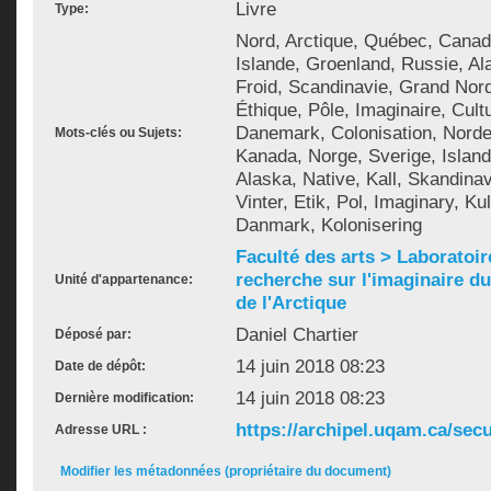
Livre
Type:
Nord, Arctique, Québec, Canad
Islande, Groenland, Russie, Al
Froid, Scandinavie, Grand Nord,
Éthique, Pôle, Imaginaire, Cultu
Danemark, Colonisation, Norde
Mots-clés ou Sujets:
Kanada, Norge, Sverige, Island
Alaska, Native, Kall, Skandina
Vinter, Etik, Pol, Imaginary, Kul
Danmark, Kolonisering
Faculté des arts > Laboratoir
recherche sur l'imaginaire du 
Unité d'appartenance:
de l'Arctique
Daniel Chartier
Déposé par:
14 juin 2018 08:23
Date de dépôt:
14 juin 2018 08:23
Dernière modification:
https://archipel.uqam.ca/secu
Adresse URL :
Modifier les métadonnées (propriétaire du document)