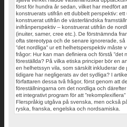
först för hundra år sedan, vilket har medfört at
konstruerats utifrån ett dubbelt perspektiv: ett
konstruerat utifrån de västerländska framställ
inifrånperspektiv – konstruerat utifrån de nord
(inuiter, samer, cree etc.). De förstnämnda fr
ofta stereotypa och de senare ignorerade, så o
”det nordliga” ur ett helhetsperspektiv måste vi
frågor: Hur kan man definiera och förstå ”det
föreställda? På vilka etiska principer bör en 
en helhetssyn vila, som särskilt inkluderar d
tidigare har negligerats av det sydliga? I artik
författaren dessa två frågor, först genom att de
föreställningarna om det nordliga och därefter
ett integrativt program för att ”rekomplexifiera” 
Flerspråkig utgåva på svenska, men också p
ryska, franska, engelska och nordsamiska.