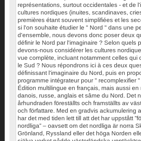
représentations, surtout occidentales - et de l'i
cultures nordiques (inuites, scandinaves, cries
premières étant souvent simplifiées et les 
si l'on souhaite étudier le " Nord " dans une p
d'ensemble, nous devons donc poser deux q
définir le Nord par l'imaginaire ? Selon quels 
devons-nous considérer les cultures nordique
vue complète, incluant notamment celles qui 
le Sud ? Nous répondrons ici à ces deux ques
définissant l'imaginaire du Nord, puis en pro
programme intégrateur pour " recomplexifier " l
Édition multilingue en français, mais aussi en
danois, russe, anglais et sâme du Nord. Det no
århundraden föreställts och framställts av vä
och författare. Med en gradvis ackumulering a
har det med tiden lett till att det har uppstått ”
nordliga” – oavsett om det nordliga är norra 
Grönland, Ryssland eller det höga Norden eller
själva verket nådde västerländska upptäckt