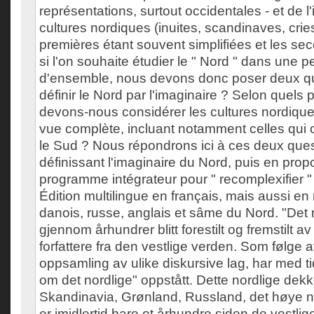
représentations, surtout occidentales - et de l'i
cultures nordiques (inuites, scandinaves, cries
premières étant souvent simplifiées et les 
si l'on souhaite étudier le " Nord " dans une p
d'ensemble, nous devons donc poser deux q
définir le Nord par l'imaginaire ? Selon quels 
devons-nous considérer les cultures nordique
vue complète, incluant notamment celles qui 
le Sud ? Nous répondrons ici à ces deux ques
définissant l'imaginaire du Nord, puis en pro
programme intégrateur pour " recomplexifier " l
Édition multilingue en français, mais aussi en
danois, russe, anglais et sâme du Nord. "Det 
gjennom århundrer blitt forestilt og fremstilt a
forfattere fra den vestlige verden. Som følge 
oppsamling av ulike diskursive lag, har med tid
om det nordlige" oppstått. Dette nordlige dek
Skandinavia, Grønland, Russland, det høye n
er imidlertid bare et århundre siden de vestl