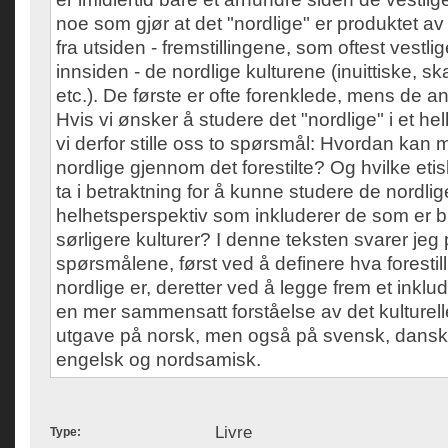
noe som gjør at det "nordlige" er produktet av e
fra utsiden - fremstillingene, som oftest vestlige
innsiden - de nordlige kulturene (inuittiske, s
etc.). De første er ofte forenklede, mens de a
Hvis vi ønsker å studere det "nordlige" i et h
vi derfor stille oss to spørsmål: Hvordan kan 
nordlige gjennom det forestilte? Og hvilke eti
ta i betraktning for å kunne studere de nordlige
helhetsperspektiv som inkluderer de som er bli
sørligere kulturer? I denne teksten svarer jeg 
spørsmålene, først ved å definere hva foresti
nordlige er, deretter ved å legge frem et inkl
en mer sammensatt forståelse av det kulturelle
utgave på norsk, men også på svensk, dansk, 
engelsk og nordsamisk.
Livre
Type: