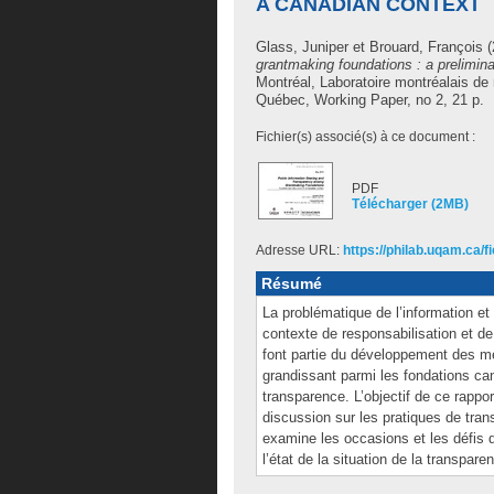
A CANADIAN CONTEXT
Glass, Juniper
et
Brouard, François
(
grantmaking foundations : a prelimin
Montréal, Laboratoire montréalais de 
Québec, Working Paper, no 2, 21 p.
Fichier(s) associé(s) à ce document :
PDF
Télécharger (2MB)
Adresse URL:
https://philab.uqam.ca/
Résumé
La problématique de l’information et
contexte de responsabilisation et 
font partie du développement des mei
grandissant parmi les fondations can
transparence. L’objectif de ce rappor
discussion sur les pratiques de tra
examine les occasions et les défis d
l’état de la situation de la transpar