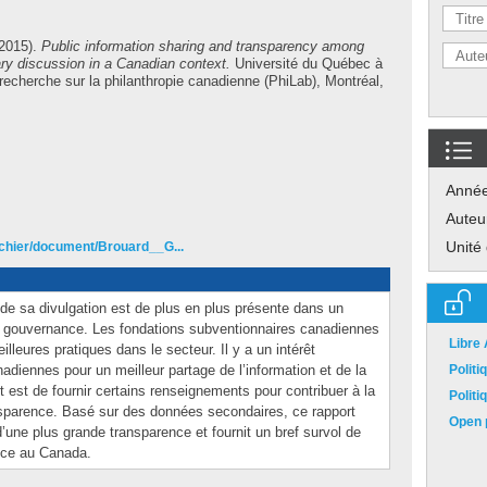
2015).
Public information sharing and transparency among
ary discussion in a Canadian context.
Université du Québec à
recherche sur la philanthropie canadienne (PhiLab), Montréal,
Anné
Auteu
Unité
fichier/document/Brouard__G...
 de sa divulgation est de plus en plus présente dans un
de gouvernance. Les fondations subventionnaires canadiennes
Libre
lleures pratiques dans le secteur. Il y a un intérêt
adiennes pour un meilleur partage de l’information et de la
Polit
t est de fournir certains renseignements pour contribuer à la
Polit
nsparence. Basé sur des données secondaires, ce rapport
Open p
’une plus grande transparence et fournit un bref survol de
ence au Canada.