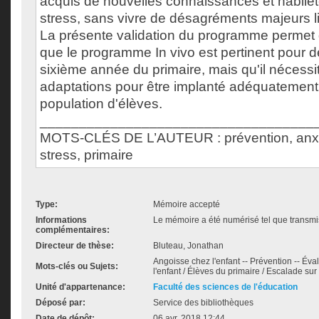
acquis de nouvelles connaissances et habile
stress, sans vivre de désagréments majeurs 
La présente validation du programme permet
que le programme In vivo est pertinent pour 
sixième année du primaire, mais qu'il nécessi
adaptations pour être implanté adéquatement
population d'élèves.
___________________________________
MOTS-CLÉS DE L’AUTEUR : prévention, anxi
stress, primaire
Type:
Mémoire accepté
Informations
Le mémoire a été numérisé tel que transmis
complémentaires:
Directeur de thèse:
Bluteau, Jonathan
Angoisse chez l'enfant -- Prévention -- Éva
Mots-clés ou Sujets:
l'enfant / Élèves du primaire / Escalade sur p
Unité d'appartenance:
Faculté des sciences de l'éducation
Déposé par:
Service des bibliothèques
Date de dépôt:
06 avr. 2018 12:44