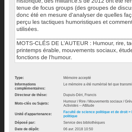
historique, des militant.e.s de 2012 ont été re
tenue de focus groups (des groupes de discu
donc été en mesure d'analyser de quelles façon
perçu les tactiques humoristiques et comment i
utilisées.
___________________________________
MOTS-CLÉS DE L’AUTEUR : Humour, rire, tact
printemps érable, mouvements sociaux, étude
fonctions de l'humour.
Type:
Mémoire accepté
Informations
Le mémoire a été numérisé tel que transmis
complémentaires:
Directeur de thèse:
Dupuis-Déri, Francis
Humour / Rire / Mouvements sociaux / Grèv
Mots-clés ou Sujets:
Activistes -- Attitude
Faculté de science politique et de droit
Unité d'appartenance:
politique
Déposé par:
Service des bibliothèques
Date de dépôt:
06 avr. 2018 10:50