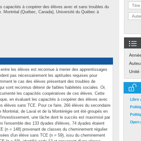
 capacités à coopérer des élèves avec et sans troubles du
. Montréal (Québec, Canada), Université du Québec à
Anné
Auteu
n entre les élèves est reconnue à mener des apprentissages
Unité
èdent pas nécessairement les aptitudes requises pour
amment le cas des élèves présentant des troubles de
i sont reconnus détenir de faibles habiletés sociales. Or,
ocumenté les capacités coopératives de ces élèves. Cette
que, en évaluant les capacités à coopérer des élèves avec
Libre
es élèves sans TCE. Pour ce faire, 266 élèves du secondaire
Polit
e Montréal, de Laval et de la Montérégie ont été groupés en
Polit
 l'investissement, une tâche dont le succès est maximisé par
Open p
rmi l'ensemble des 133 dyades d'élèves, 74 dyades étaient
 (n = 148) provenant de classes du cheminement régulier.
osées d'un élève sans TCE (n = 59), issu du cheminement