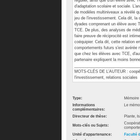
régulier, ainsi que d'un élève avec 
d'adaptation scolaire et sociale. L'
de modèles multiniveaux a révélé que
jeu de l'investissement. Cela dit, la
dyades comprenant un élève avec 
TCE. De plus, des analyses de médi
faire preuve de réciprocité est int
coéquipier. Cela dit, cette relation
comportements futurs s'est avérée 
que chez les élèves avec TCE, d'au
partenaire expliquent la moins bonn
______________________________
MOTS-CLÉS DE L’AUTEUR : coopérati
l'investissement, relations sociales
Type:
Mémoire 
Informations
Le mémoir
complémentaires:
Directeur de thèse:
Plante, I
Coopérati
Mots-clés ou Sujets:
comportem
Unité d'appartenance:
Faculté 