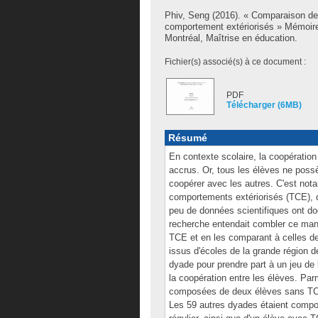
Phiv, Seng
(2016). « Comparaison des
comportement extériorisés » Mémoire
Montréal, Maîtrise en éducation.
Fichier(s) associé(s) à ce document :
PDF
Télécharger (6MB)
Résumé
En contexte scolaire, la coopératio
accrus. Or, tous les élèves ne poss
coopérer avec les autres. C'est not
comportements extériorisés (TCE), qu
peu de données scientifiques ont d
recherche entendait combler ce man
TCE et en les comparant à celles d
issus d'écoles de la grande région d
dyade pour prendre part à un jeu de
la coopération entre les élèves. Pa
composées de deux élèves sans TCE
Les 59 autres dyades étaient comp