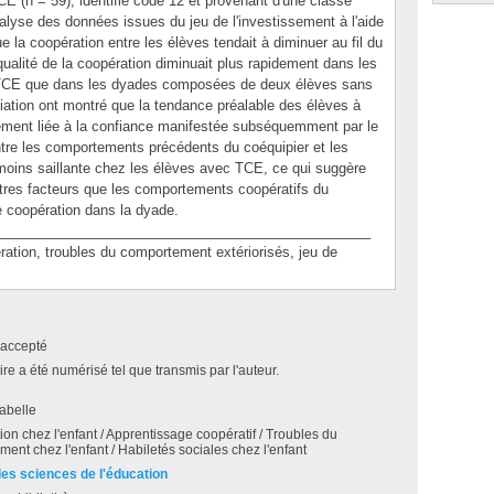
TCE (n = 59), identifié code 12 et provenant d'une classe
analyse des données issues du jeu de l'investissement à l'aide
 la coopération entre les élèves tendait à diminuer au fil du
 qualité de la coopération diminuait plus rapidement dans les
TCE que dans les dyades composées de deux élèves sans
ation ont montré que la tendance préalable des élèves à
imement liée à la confiance manifestée subséquemment par le
 entre les comportements précédents du coéquipier et les
moins saillante chez les élèves avec TCE, ce qui suggère
tres facteurs que les comportements coopératifs du
e coopération dans la dyade.
________________________________________________
on, troubles du comportement extériorisés, jeu de
accepté
e a été numérisé tel que transmis par l'auteur.
sabelle
on chez l'enfant / Apprentissage coopératif / Troubles du
ent chez l'enfant / Habiletés sociales chez l'enfant
des sciences de l'éducation