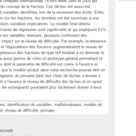
de l'enquête internationale TEIMS entre 1995 et 2003 qui
s du concept de la fraction. Ces tâches ont aussi été
6 variables identifiées lors de la recension des écrits. Enfin,
hes sur les fractions, les données ont été soumises à une
sieurs variables explicatives. Le modèle final obtenu
icients de régression sont significatifs et qui expliquent 61%
i les variables retenues, plusieurs confirment des
impact sur le niveau de difficulté. Par exemple, la présence
t et l'équivalence des fractions augmenteraient le niveau de
a présence des fractions de type n/4 tendrait à en diminuer le
l a aussi permis de créer un prototype général permettant la
s dont le paramètre de difficulté est connu à l'avance et
 que le modèle produit dans cette recherche pourrait être un
seignants du primaire dans leur choix de tâches à donner à
nt à l'avance le niveau de difficulté des tâches et en ayant
les enseignants pourraient plus facilement donner à leurs
________________________________________________
, identification de variables, mathématiques, modèle de
l, niveau de difficulté, primaire.
accepté