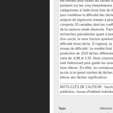
été extraits pour toutes les tâches 
portaient sur les cinq interprétation
catégorisées à l'aide d'une liste de 4
pour modéliser la difficulté des tâc
analyse de régression linéaire à plu
comporte 10 variables dont les coeff
de la variance totale observée. Parm
recherches précédentes quant à leur 
d'un cercle, le sens fraction quotien
difficulté d'une tâche. À l'opposé, l
niveau de difficulté. Le modèle fina
production de 1024 tâches différente
varie de -4,88 et 3,30. Nous croyons
outil intéressant pour guider les en
leurs élèves. En effet, en connaissa
accès à un grand nombre de tâches, 
élèves des tâches significatives.
______________________________
MOTS-CLÉS DE L’AUTEUR : fractions
prédiction, niveau d'habileté individue
Type:
Mémoire 