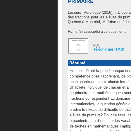
PRIMAIRE
Lecours, Véronique
(2016). « Élaborat
des fractions pour les élèves du pri
Québec à Montréal, Maîtrise en éduc
Fichier(s) associé(s) à ce document :
PDF
Télécharger (1MB)
Résumé
En considérant la problématique soc
compétence chez l'apprenant, ce pro
enseignants de mieux choisir les tâ
d'habileté individuel de chacun et ai
au primaire, les mathématiques son
fractions correspondent au domaine
internationales, la question général
prédire le niveau de difficulté de t
élèves du primaire? Pour ce faire, c
précédents afin d'identifier les varia
de tâches en mathématiques impliqua