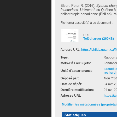
Elson, Peter R.
(2016).
System change
foundations.
Université du Québec à M
philanthropie canadienne (PhiLab), M
Fichier(s) associé(s) à ce document :
PDF
Télécharger (260kB)
Adresse URL:
https://philab.uqam.ca/f
Type:
Rapport 
Mots-clés ou Sujets:
Fondation
Faculté 
Unité d'appartenance:
recherch
Déposé par:
Mon Profi
Date de dépôt:
04 avr. 2
Dernière modification:
04 avr. 2
Adresse URL :
https://a
Modifier les métadonnées (propriéta
Statistiques