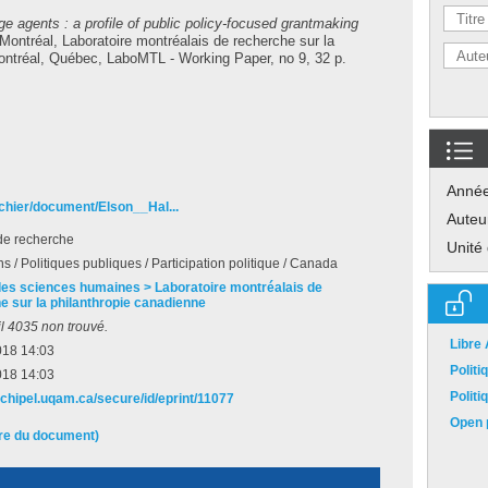
 agents : a profile of public policy-focused grantmaking
ontréal, Laboratoire montréalais de recherche sur la
ontréal, Québec, LaboMTL - Working Paper, no 9, 32 p.
Anné
ichier/document/Elson__Hal...
Auteu
de recherche
Unité
s / Politiques publiques / Participation politique / Canada
des sciences humaines > Laboratoire montréalais de
e sur la philanthropie canadienne
l 4035 non trouvé.
Libre
018 14:03
Polit
018 14:03
Polit
rchipel.uqam.ca/secure/id/eprint/11077
Open p
ire du document)