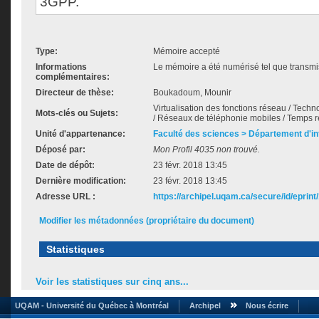
3GPP.
Type:
Mémoire accepté
Informations
Le mémoire a été numérisé tel que transmis
complémentaires:
Directeur de thèse:
Boukadoum, Mounir
Virtualisation des fonctions réseau / Techn
Mots-clés ou Sujets:
/ Réseaux de téléphonie mobiles / Temps ré
Unité d'appartenance:
Faculté des sciences > Département d'i
Déposé par:
Mon Profil 4035 non trouvé.
Date de dépôt:
23 févr. 2018 13:45
Dernière modification:
23 févr. 2018 13:45
Adresse URL :
https://archipel.uqam.ca/secure/id/eprint
Modifier les métadonnées (propriétaire du document)
Statistiques
Voir les statistiques sur cinq ans...
UQAM - Université du Québec à Montréal
Archipel
Nous écrire