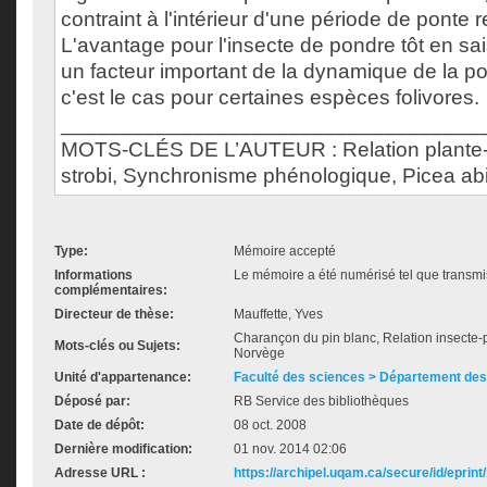
contraint à l'intérieur d'une période de ponte r
L'avantage pour l'insecte de pondre tôt en s
un facteur important de la dynamique de la 
c'est le cas pour certaines espèces folivores.
___________________________________
MOTS-CLÉS DE L’AUTEUR : Relation plante-
strobi, Synchronisme phénologique, Picea abi
Type:
Mémoire accepté
Informations
Le mémoire a été numérisé tel que transmis
complémentaires:
Directeur de thèse:
Mauffette, Yves
Charançon du pin blanc, Relation insecte-p
Mots-clés ou Sujets:
Norvège
Unité d'appartenance:
Faculté des sciences > Département des
Déposé par:
RB Service des bibliothèques
Date de dépôt:
08 oct. 2008
Dernière modification:
01 nov. 2014 02:06
Adresse URL :
https://archipel.uqam.ca/secure/id/eprint