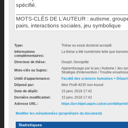
spécifié.
___________________________________
MOTS-CLÉS DE L’AUTEUR : autisme, groupes
pairs, interactions sociales, jeu symbolique
Type:
Thèse ou essai doctoral accepté
Informations
La thèse a été numérisée telle que transmis
complémentaires:
Directeur de thèse:
Goupil, Georgette
Apprentissage par le jeu / Autisme / Jeu sy
Mots-clés ou Sujets:
Stratégie d'intervention / Trouble envahi
Unité d'appartenance:
Faculté des sciences humaines > Dépar
Déposé par:
Mon Profil 4035 non trouvé.
Date de dépôt:
15 janv. 2018 17:42
Dernière modification:
15 janv. 2018 17:42
Adresse URL :
https://archipel.uqam.ca/secure/id/eprint
Modifier les métadonnées (propriétaire du document)
Statistiques