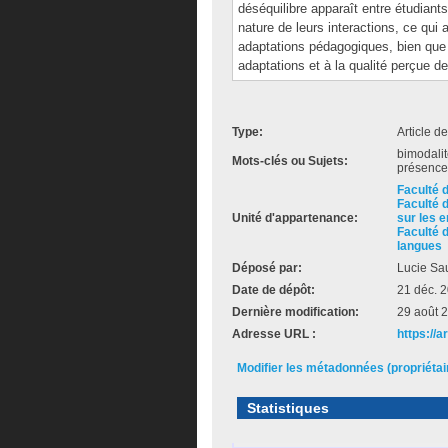
déséquilibre apparaît entre étudiant
nature de leurs interactions, ce qui
adaptations pédagogiques, bien que 
adaptations et à la qualité perçue 
Type:
Article d
bimodali
Mots-clés ou Sujets:
présence,
Faculté 
Faculté 
Unité d'appartenance:
sur les 
Faculté 
langues
Déposé par:
Lucie Sa
Date de dépôt:
21 déc. 
Dernière modification:
29 août 
Adresse URL :
https://
Modifier les métadonnées (propriéta
Statistiques