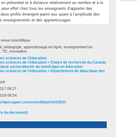
s en présentiel et à distance relativement au nombre et à la
 a pour effet chez tous les enseignants d’apporter des
deux profils émergent parmi eux quant à l’amplitude des
des enseignements et des apprentissages.
e revue scientifique
té, pédagogie, apprentissage en ligne, enseignement en
 TIC, innovation
des sciences de l'éducation
des sciences de l'éducation > Chaire de recherche du Canada
enjeux socioculturels du numérique en éducation
des sciences de l'éducation > Département de didactique des
uvé
2017 08:27
2018 08:54
archipel.uqam.ca/secure/id/eprint/10833
ire du document)