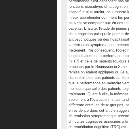
performance n'est cependant pas sign
fonctions exécutives et la cognition
cognitif le plus atteint, peu importe
mieux appréhender comment les perf
peuvent se comparer aux études util
patients. Ensuite, l'étude de jeune
de la cognition puisqu'elle permet de
antipsychotiques ou des hospitalisat
la rémission symptomatique précoce 
traitement. Par conséquent, l'object
longitudinalement la performance co
(n=l 7) et celle de patients toujours
proposés par le Remission in Schizo
rémission étaient appliqués du 6e au
disponible pour ces patients au 3e 
que la performance en mémoire verba
meilleure que celle des patients to
traitement. Quant à elle, la mémoire
seulement à l'évaluation initiale tan
différente entre les deux groupes, p
en évidence dans cet article suggèr
de rémission symptomatique précoce
difficultés cognitives associées à l
de remédiation cognitive (TRC) est 