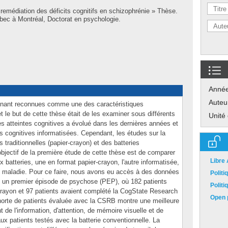
 remédiation des déficits cognitifs en schizophrénie » Thèse.
bec à Montréal, Doctorat en psychologie.
Anné
Auteu
tenant reconnues comme une des caractéristiques
 le but de cette thèse était de les examiner sous différents
Unité
les atteintes cognitives a évolué dans les dernières années et
ies cognitives informatisées. Cependant, les études sur la
 traditionnelles (papier-crayon) et des batteries
'objectif de la première étude de cette thèse est de comparer
Libre
 batteries, une en format papier-crayon, l'autre informatisée,
e maladie. Pour ce faire, nous avons eu accès à des données
Polit
t un premier épisode de psychose (PEP), où 182 patients
Polit
-crayon et 97 patients avaient complété la CogState Research
Open p
horte de patients évaluée avec la CSRB montre une meilleure
 de l'information, d'attention, de mémoire visuelle et de
 patients testés avec la batterie conventionnelle. La