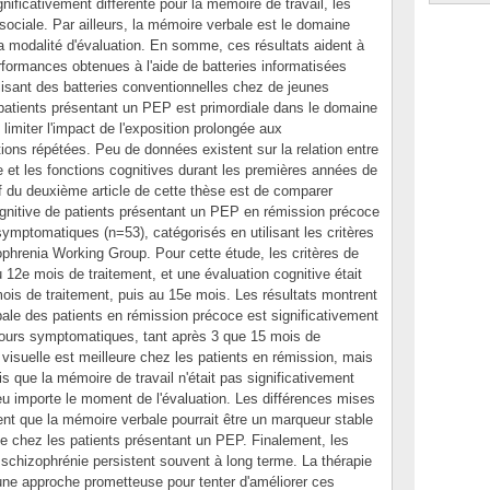
ificativement différente pour la mémoire de travail, les
 sociale. Par ailleurs, la mémoire verbale est le domaine
 la modalité d'évaluation. En somme, ces résultats aident à
ormances obtenues à l'aide de batteries informatisées
isant des batteries conventionnelles chez de jeunes
s patients présentant un PEP est primordiale dans le domaine
 limiter l'impact de l'exposition prolongée aux
ions répétées. Peu de données existent sur la relation entre
et les fonctions cognitives durant les premières années de
if du deuxième article de cette thèse est de comparer
gnitive de patients présentant un PEP en rémission précoce
 symptomatiques (n=53), catégorisés en utilisant les critères
phrenia Working Group. Pour cette étude, les critères de
 12e mois de traitement, et une évaluation cognitive était
mois de traitement, puis au 15e mois. Les résultats montrent
le des patients en rémission précoce est significativement
ujours symptomatiques, tant après 3 que 15 mois de
 visuelle est meilleure chez les patients en rémission, mais
dis que la mémoire de travail n'était pas significativement
eu importe le moment de l'évaluation. Les différences mises
ent que la mémoire verbale pourrait être un marqueur stable
 chez les patients présentant un PEP. Finalement, les
a schizophrénie persistent souvent à long terme. La thérapie
une approche prometteuse pour tenter d'améliorer ces