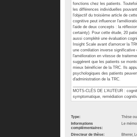
fonctions chez les patients. Toutefoi
les différences individuelles pouva
l'objectif du troisième article de cett
cognitive peut influencer l'améliorat
l'aide de deux concepts : la réflexion 
certainty). Pour cette étude, 20 pa
aussi complété une évaluation cognit
Insight Scale avant d'amorcer la TRC
une corrélation inverse significative 
l'amélioration en vitesse de traiteme
suggèrent que les patients se montr
mieux bénéficier de la TRC. Ils appu
psychologiques des patients peuvent
d'administration de la TRC.
______________________________
MOTS-CLÉS DE L’AUTEUR : cognition,
symptomatique, remédiation cogniti
Type:
Thèse ou
Informations
Le mémoir
complémentaires:
Directeur de thèse:
Bherer, L