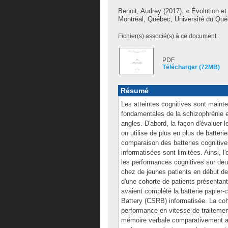
Benoit, Audrey
(2017). « Évolution et
Montréal, Québec, Université du Qué
Fichier(s) associé(s) à ce document :
PDF
Télécharger (72MB)
Résumé
Les atteintes cognitives sont main
fondamentales de la schizophrénie et
angles. D'abord, la façon d'évaluer 
on utilise de plus en plus de batter
comparaison des batteries cognitives
informatisées sont limitées. Ainsi, l
les performances cognitives sur deux
chez de jeunes patients en début d
d'une cohorte de patients présentan
avaient complété la batterie papier
Battery (CSRB) informatisée. La co
performance en vitesse de traitement
mémoire verbale comparativement aux