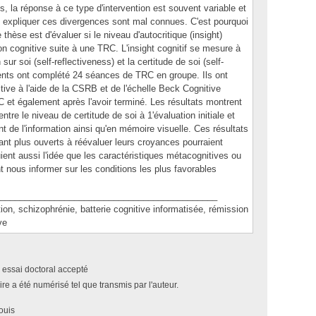
s, la réponse à ce type d'intervention est souvent variable et
nt expliquer ces divergences sont mal connues. C'est pourquoi
e thèse est d'évaluer si le niveau d'autocritique (insight)
ion cognitive suite à une TRC. L'insight cognitif se mesure à
sur soi (self-reflectiveness) et la certitude de soi (self-
tients ont complété 24 séances de TRC en groupe. Ils ont
ive à l'aide de la CSRB et de l'échelle Beck Cognitive
 et également après l'avoir terminé. Les résultats montrent
entre le niveau de certitude de soi à 1'évaluation initiale et
nt de l'information ainsi qu'en mémoire visuelle. Ces résultats
ant plus ouverts à réévaluer leurs croyances pourraient
ient aussi l'idée que les caractéristiques métacognitives ou
 nous informer sur les conditions les plus favorables
____________________________________________
 schizophrénie, batterie cognitive informatisée, rémission
ve
 essai doctoral accepté
e a été numérisé tel que transmis par l'auteur.
ouis