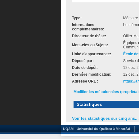
Type:
Mémoire 
Informations
Le mémoir
complémentaires:
Directeur de thèse:
Ollier-Ma
Équipes d
Mots-clés ou Sujets:
Communic
Unité d'appartenance:
École de
Déposé par:
Service d
Date de dépôt:
12 déc. 
Dernière modification:
12 déc. 
Adresse URL :
https://
Modifier les métadonnées (propriéta
Statistiques
Voir les statistiques sur cinq ans...
UQAM - Université du Québec à Montréal