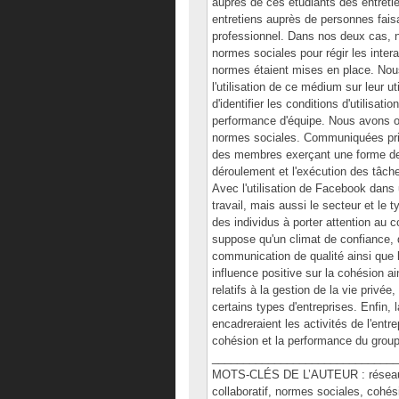
auprès de ces étudiants des entreti
entretiens auprès de personnes faisa
professionnel. Dans nos deux cas, n
normes sociales pour régir les inte
normes étaient mises en place. Nou
l'utilisation de ce médium sur leur 
d'identifier les conditions d'utilisat
performance d'équipe. Nous avons o
normes sociales. Communiquées prin
des membres exerçant une forme de 
déroulement et l'exécution des tâch
Avec l'utilisation de Facebook dans
travail, mais aussi le secteur et le 
des individus à porter attention au c
suppose qu'un climat de confiance, 
communication de qualité ainsi que l
influence positive sur la cohésion a
relatifs à la gestion de la vie privé
certains types d'entreprises. Enfin, 
encadreraient les activités de l'ent
cohésion et la performance du group
______________________________
MOTS-CLÉS DE L’AUTEUR : réseaux 
collaboratif, normes sociales, cohé