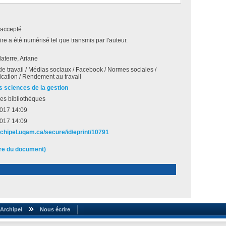
accepté
e a été numérisé tel que transmis par l'auteur.
laterre, Ariane
e travail / Médias sociaux / Facebook / Normes sociales /
ation / Rendement au travail
s sciences de la gestion
es bibliothèques
2017 14:09
2017 14:09
archipel.uqam.ca/secure/id/eprint/10791
ire du document)
Archipel
Nous écrire