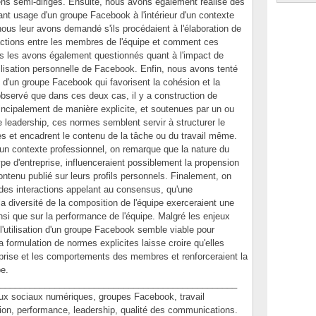
ens semi-dirigés. Ensuite, nous avons également réalisé des
nt usage d'un groupe Facebook à l'intérieur d'un contexte
ous leur avons demandé s'ils procédaient à l'élaboration de
ractions entre les membres de l'équipe et comment ces
s les avons également questionnés quant à l'impact de
utilisation personnelle de Facebook. Enfin, nous avons tenté
ion d'un groupe Facebook qui favorisent la cohésion et la
bservé que dans ces deux cas, il y a construction de
cipalement de manière explicite, et soutenues par un ou
leadership, ces normes semblent servir à structurer le
es et encadrent le contenu de la tâche ou du travail même.
 un contexte professionnel, on remarque que la nature du
type d'entreprise, influenceraient possiblement la propension
ontenu publié sur leurs profils personnels. Finalement, on
des interactions appelant au consensus, qu'une
a diversité de la composition de l'équipe exerceraient une
insi que sur la performance de l'équipe. Malgré les enjeux
e, l'utilisation d'un groupe Facebook semble viable pour
la formulation de normes explicites laisse croire qu'elles
reprise et les comportements des membres et renforceraient la
e.
________________________________________________
sociaux numériques, groupes Facebook, travail
sion, performance, leadership, qualité des communications.