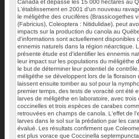
Canada et dépasse les 15 000 hectares au 
L'établissement en 2001 d'un nouveau ravag
le méligèthe des crucifères (Brassicogethes v
(Fabricius), Coleoptera : Nitidulidae), peut avo
impacts sur la production du canola au Québ
d'informations sont actuellement disponibles 
ennemis naturels dans la région néarctique. L'
présente étude est d'identifier les ennemis nat
leur impact sur les populations du méligèthe 
le but de déterminer leur potentiel de contrôle
méligèthe se développent lors de la floraison
laissent ensuite tomber au sol pour la nymp
premier temps, des tests de voracité ont été e
larves de méligèthe en laboratoire, avec troi
coccinelles et trois espèces de carabes co
retrouvées en champs de canola. L'effet de l
larves dans le sol sur la prédation par les car
évalué. Les résultats confirment que Coleome
est plus vorace que Coccinella septempuncta