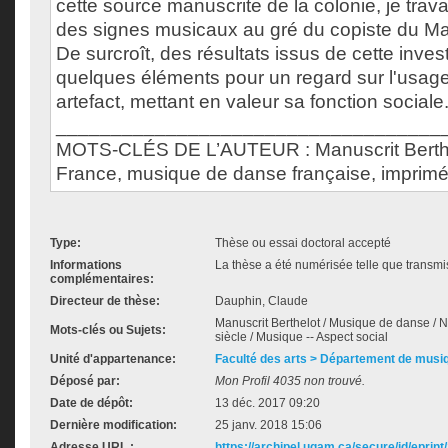
cette source manuscrite de la colonie, je travai
des signes musicaux au gré du copiste du Man
De surcroît, des résultats issus de cette invest
quelques éléments pour un regard sur l'usage
artefact, mettant en valeur sa fonction sociale
___________________________________
MOTS-CLÉS DE L’AUTEUR : Manuscrit Berthe
France, musique de danse française, imprimé,
Type:
Thèse ou essai doctoral accepté
Informations
La thèse a été numérisée telle que transmis
complémentaires:
Directeur de thèse:
Dauphin, Claude
Manuscrit Berthelot / Musique de danse / N
Mots-clés ou Sujets:
siècle / Musique -- Aspect social
Unité d'appartenance:
Faculté des arts > Département de musi
Déposé par:
Mon Profil 4035 non trouvé.
Date de dépôt:
13 déc. 2017 09:20
Dernière modification:
25 janv. 2018 15:06
Adresse URL :
https://archipel.uqam.ca/secure/id/eprint