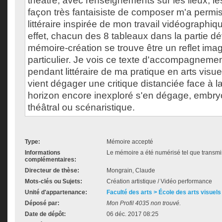
théâtre, avec renseignements sur les lieux, les
façon très fantaisiste de composer m'a permis
littéraire inspirée de mon travail vidéographiq
effet, chacun des 8 tableaux dans la partie 
mémoire-création se trouve être un reflet ima
particulier. Je vois ce texte d'accompagnem
pendant littéraire de ma pratique en arts visuel
vient dégager une critique distanciée face à l
horizon encore inexploré s'en dégage, embryo
théâtral ou scénaristique.
Type:
Mémoire accepté
Informations
Le mémoire a été numérisé tel que transmis
complémentaires:
Directeur de thèse:
Mongrain, Claude
Mots-clés ou Sujets:
Création artistique / Vidéo performance
Unité d'appartenance:
Faculté des arts > École des arts visuels
Déposé par:
Mon Profil 4035 non trouvé.
Date de dépôt:
06 déc. 2017 08:25