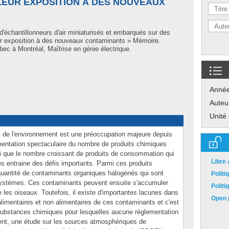
LEUR EXPOSITION À DES NOUVEAUX
'échantillonneurs d'air miniaturisés et embarqués sur des
eur exposition à des nouveaux contaminants » Mémoire.
ec à Montréal, Maîtrise en génie électrique.
Anné
Auteu
Unité
t de l'environnement est une préoccupation majeure depuis
mentation spectaculaire du nombre de produits chimiques
nsi que le nombre croissant de produits de consommation qui
Libre
 entraine des défis importants. Parmi ces produits
quantité de contaminants organiques halogénés qui sont
Polit
ystèmes. Ces contaminants peuvent ensuite s'accumuler
Polit
es oiseaux. Toutefois, il existe d'importantes lacunes dans
Open p
limentaires et non alimentaires de ces contaminants et c'est
s substances chimiques pour lesquelles aucune règlementation
uent, une étude sur les sources atmosphériques de