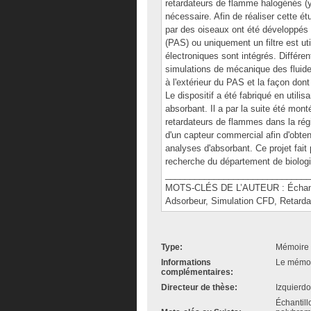
retardateurs de flamme halogénés (
nécessaire. Afin de réaliser cette é
par des oiseaux ont été développés po
(PAS) ou uniquement un filtre est u
électroniques sont intégrés. Différe
simulations de mécanique des fluides 
à l'extérieur du PAS et la façon dont
Le dispositif a été fabriqué en utili
absorbant. Il a par la suite été mon
retardateurs de flammes dans la régi
d'un capteur commercial afin d'obte
analyses d'absorbant. Ce projet fait 
recherche du département de biologi
______________________________
MOTS-CLÉS DE L’AUTEUR : Échantillon
Adsorbeur, Simulation CFD, Retard
Type:
Mémoire 
Informations
Le mémoir
complémentaires:
Directeur de thèse:
Izquierdo
Échantill