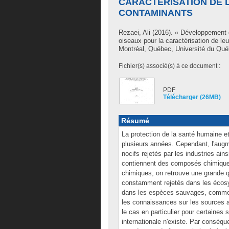
CARACTÉRISATION DE 
CONTAMINANTS
Rezaei, Ali
(2016). « Développement d
oiseaux pour la caractérisation de l
Montréal, Québec, Université du Québ
Fichier(s) associé(s) à ce document :
PDF
Télécharger (26MB)
Résumé
La protection de la santé humaine e
plusieurs années. Cependant, l'aug
nocifs rejetés par les industries ai
contiennent des composés chimiques
chimiques, on retrouve une grande 
constamment rejetés dans les écos
dans les espèces sauvages, comme l
les connaissances sur les sources a
le cas en particulier pour certaine
internationale n'existe. Par conséq