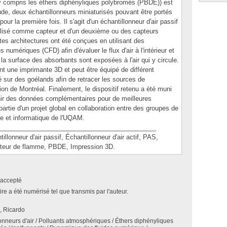
y compris les éthers diphényliques polybromés (PBDE)) est
tude, deux échantillonneurs miniaturisés pouvant être portés
ur la première fois. Il s'agit d'un échantillonneur d'air passif
tilisé comme capteur et d'un deuxième ou des capteurs
ntes architectures ont été conçues en utilisant des
numériques (CFD) afin d'évaluer le flux d'air à l'intérieur et
 la surface des absorbants sont exposées à l'air qui y circule.
sant une imprimante 3D et peut être équipé de différent
té sur des goélands afin de retracer les sources de
on de Montréal. Finalement, le dispositif retenu a été muni
nir des données complémentaires pour de meilleures
partie d'un projet global en collaboration entre des groupes de
e et informatique de l'UQAM.
____________________________________________
neur d'air passif, Échantillonneur d'air actif, PAS,
ateur de flamme, PBDE, Impression 3D.
accepté
e a été numérisé tel que transmis par l'auteur.
, Ricardo
onneurs d'air / Polluants atmosphériques / Éthers diphényliques