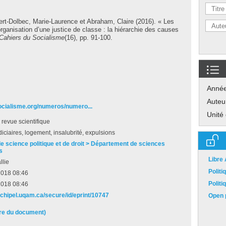
rt-Dolbec, Marie-Laurence
et
Abraham, Claire
(2016). « Les
rganisation d’une justice de classe : la hiérarchie des causes
ahiers du Socialisme
(16), pp. 91-100.
Anné
Auteu
ocialisme.org/numeros/numero...
Unité
e revue scientifique
diciaires, logement, insalubrité, expulsions
de science politique et de droit > Département de sciences
s
Libre
llie
Polit
2018 08:46
Polit
2018 08:46
archipel.uqam.ca/secure/id/eprint/10747
Open p
ire du document)