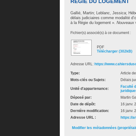
RÉGIE DU LOGEMENT
Gallié, Martin
;
Leblanc, Jessica
;
Hébe
délais judiciaires comme modalité d’o
à la Régie du logement ».
Nouveaux C
Fichier(s) associé(s) à ce document :
PDF
Télécharger (302kB)
Adresse URL:
https://www.cahiersdus
Type:
Article d
Mots-clés ou Sujets:
Délais ju
Faculté 
Unité d'appartenance:
juridique
Déposé par:
Martin Ga
Date de dépôt:
16 janv. 
Dernière modification:
16 janv. 
Adresse URL :
https://
Modifier les métadonnées (propriéta