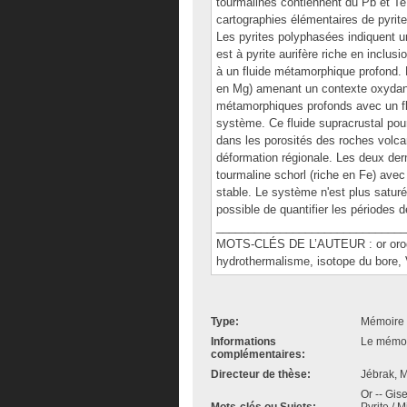
tourmalines contiennent du Pb et Te,
cartographies élémentaires de pyrit
Les pyrites polyphasées indiquent u
est à pyrite aurifère riche en inclusi
à un fluide métamorphique profond. L
en Mg) amenant un contexte oxydant. 
métamorphiques profonds avec un flu
système. Ce fluide supracrustal pou
dans les porosités des roches volcan
déformation régionale. Les deux dern
tourmaline schorl (riche en Fe) avec
stable. Le système n'est plus saturé 
possible de quantifier les périodes
______________________________
MOTS-CLÉS DE L’AUTEUR : or orogén
hydrothermalisme, isotope du bore, V
Type:
Mémoire 
Informations
Le mémoir
complémentaires:
Directeur de thèse:
Jébrak, M
Or -- Gis