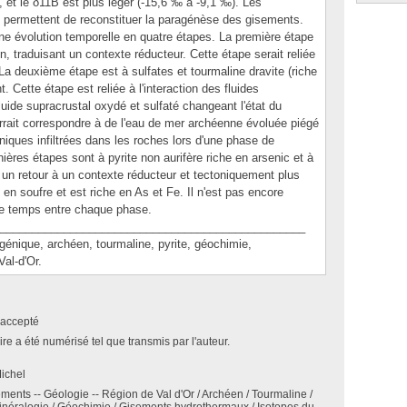
 et le δ11B est plus léger (-15,6 ‰ à -9,1 ‰). Les
e permettent de reconstituer la paragénèse des gisements.
ne évolution temporelle en quatre étapes. La première étape
on, traduisant un contexte réducteur. Cette étape serait reliée
a deuxième étape est à sulfates et tourmaline dravite (riche
Cette étape est reliée à l'interaction des fluides
ide supracrustal oxydé et sulfaté changeant l'état du
rrait correspondre à de l'eau de mer archéenne évoluée piégé
iques infiltrées dans les roches lors d'une phase de
ières étapes sont à pyrite non aurifère riche en arsenic et à
 un retour à un contexte réducteur et tectoniquement plus
en soufre et est riche en As et Fe. Il n'est pas encore
 de temps entre chaque phase.
________________________________________________
ique, archéen, tourmaline, pyrite, géochimie,
al-d'Or.
accepté
e a été numérisé tel que transmis par l'auteur.
ichel
ements -- Géologie -- Région de Val d'Or / Archéen / Tourmaline /