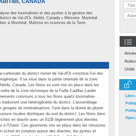
 ABITIBI, CANADA
nalyse des tourmalines et des pyrites à la genèse des
strict de Val-d'Or, Abitibi, Canada » Mémoire. Montréal
ec à Montréal, Maîtrise en sciences de la Terre.
Anné
Auteu
Unité
-carbonate du district minier de Val-d'Or constitue l'un des
génique. Il se situe dans la partie orientale de la zone
Abitibi, Canada. Les filons se sont mis en place dans les
ordre de la zone tectonique de la Faille Cadillac-Larder
Libre
vènements communs à tous les filons quartz-tourmaline-
s traduisent une hétérogénéité du district. L'assemblage
Polit
groupes de minéralisations, l'une dans la diorite du pluton
Polit
usions locales dioritiques du sud du district. Les filons dans
Open p
riches en dravite avec un δ11B légèrement plus élevées
s à l'Ouest. Ces gisements mis en place dans les intrusions
en schorl en zonation autour des dravites, les pyrites et