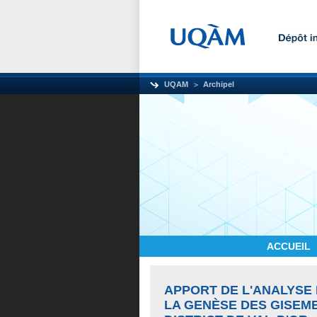
UQAM
Archipel
ACCUEIL
APPORT DE L'ANALYSE 
LA GENÈSE DES GISEM