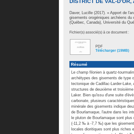
DISTRICT DE VAL-D'OR,
Daver, Lucille
(2017). « Apport de l'a
gisements orogéniques archéens du di
(Québec, Canada), Université du Québ
Fichier(s) associé(s) à ce document :
PDF
Télécharger (19MB)
Résumé
Le champ filonien à quartz-tourmaline
archétypes des gisements de type oro
tectonique de Cadillac-Larder-Lake, 
structures de deuxième et troisième 
Laker. Bien qu'issu d'une suite d'é
carbonate, plusieurs caractéristique
minérale des gisements indique deux 
de Bourlamaque, l'autre dans les intr
le pluton de Bourlamaque sont plus 
(-11,2 ‰ à -7,7 ‰) que les gisement
locales dioritiques sont plus riches 