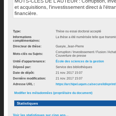
MOTS-CLÉS DE L’AUTEUR : Corruption, inves
et acquisitions, l'investissement direct à l'étra
financière.
Type:
Thèse ou essai doctoral accepté
Informations
La thèse a été numérisée telle que transmis
complémentaires:
Directeur de thèse:
Gueyie, Jean-Pierre
Corruption / Investissement / Fusion / Achat
Mots-clés ou Sujets:
Couverture de presse
Unité d'appartenance:
École des sciences de la gestion
Déposé par:
Service des bibliothèques
Date de dépôt:
21 nov. 2017 15:07
Dernière modification:
21 nov. 2017 15:07
Adresse URL :
https://archipel.uqam.ca/secure/id/eprint
Modifier les métadonnées (propriétaire du document)
Statistiques
Voir les statistiques sur cinq ans...