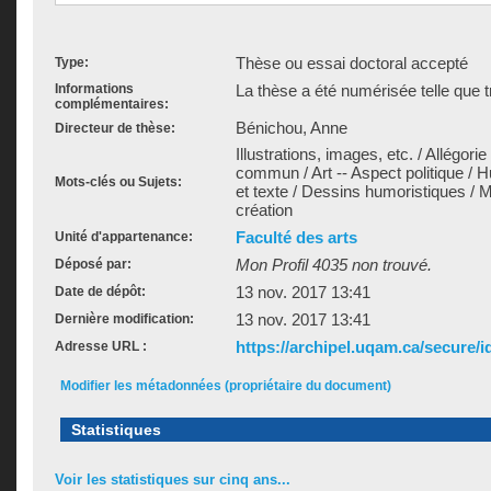
Thèse ou essai doctoral accepté
Type:
Informations
La thèse a été numérisée telle que t
complémentaires:
Bénichou, Anne
Directeur de thèse:
Illustrations, images, etc. / Allégor
commun / Art -- Aspect politique / 
Mots-clés ou Sujets:
et texte / Dessins humoristiques / 
création
Faculté des arts
Unité d'appartenance:
Mon Profil 4035 non trouvé.
Déposé par:
13 nov. 2017 13:41
Date de dépôt:
13 nov. 2017 13:41
Dernière modification:
https://archipel.uqam.ca/secure/i
Adresse URL :
Modifier les métadonnées (propriétaire du document)
Statistiques
Voir les statistiques sur cinq ans...