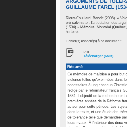
ARGUMENTS DE TOLÉR
GUILLAUME FAREL (153
Rioux-Couillard, Benoît
(2008). « Volo
pré calviniste : l'articulation des a
(1534) » Mémoire. Montréal (Québec,
histoire.
Fichier(s) associé(s) à ce document :
PDF
Télécharger (6MB)
Résumé
Ce mémoire de maîtrise a pour but de
violence telles qu'exprimées dans le
necessaires à ung chascun Chrestien
rédigé par le réformateur français G
1534, L'objectif de la recherche est 
premières années de la Réforme fran
acteur pour cette période. Les sujet
dans le texte, et une étude des thèm
de tolérance telle que demandée par
leurs rivaux. À l'intérieur des deux 