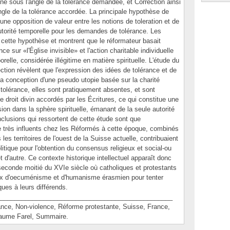
ne sous l'angle de la tolérance demandée, et Correction ainsi
angle de la tolérance accordée. La principale hypothèse de
d'une opposition de valeur entre les notions de toleration et de
autorité temporelle pour les demandes de tolérance. Les
s cette hypothèse et montrent que le réformateur basait
e sur «l'Église invisible» et l'action charitable individuelle
orelle, considérée illégitime en matière spirituelle. L'étude du
tion révèlent que l'expression des idées de tolérance et de
la conception d'une pseudo utopie basée sur la charité
tolérance, elles sont pratiquement absentes, et sont
droit divin accordés par les Écritures, ce qui constitue une
ion dans la sphère spirituelle, émanant de la seule autorité
nclusions qui ressortent de cette étude sont que
 très influents chez les Réformés à cette époque, combinés
es territoires de l'ouest de la Suisse actuelle, contribuaient
itique pour l'obtention du consensus religieux et social-ou
t d'autre. Ce contexte historique intellectuel apparaît donc
seconde moitié du XVIe siècle où catholiques et protestants
ux d'oecuménisme et d'humanisme érasmien pour tenter
ques à leurs différends.
________________________________________________
e, Non-violence, Réforme protestante, Suisse, France,
llaume Farel, Summaire.