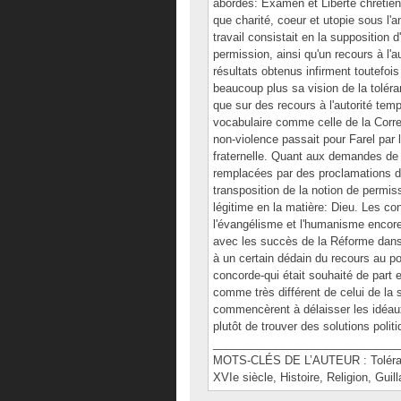
abordés: Examen et Liberté chrétien
que charité, coeur et utopie sous l'
travail consistait en la supposition 
permission, ainsi qu'un recours à l'
résultats obtenus infirment toutefoi
beaucoup plus sa vision de la toléranc
que sur des recours à l'autorité temp
vocabulaire comme celle de la Correc
non-violence passait pour Farel par 
fraternelle. Quant aux demandes de 
remplacées par des proclamations de 
transposition de la notion de permiss
légitime en la matière: Dieu. Les co
l'évangélisme et l'humanisme encore
avec les succès de la Réforme dans l
à un certain dédain du recours au pol
concorde-qui était souhaité de part e
comme très différent de celui de la 
commencèrent à délaisser les idéa
plutôt de trouver des solutions politi
______________________________
MOTS-CLÉS DE L’AUTEUR : Toléranc
XVIe siècle, Histoire, Religion, Gui