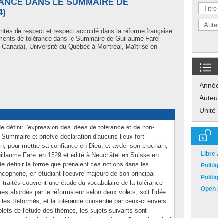
ANCE DANS LE SUMMAIRE DE
4)
ntés de respect et respect accordé dans la réforme française
rguments de tolérance dans le Summaire de Guillaume Farel
 Canada), Université du Québec à Montréal, Maîtrise en
Anné
Auteu
Unité
 définir l'expression des idées de tolérance et de non-
 Summaire et briefve declaration d'aucuns lieux fort
, pour mettre sa confiance en Dieu, et ayder son prochain,
Libre
uillaume Farel en 1529 et édité à Neuchâtel en Suisse en
de définir la forme que prenaient ces notions dans les
Polit
cophone, en étudiant l'oeuvre majeure de son principal
Polit
s traités couvrent une étude du vocabulaire de la tolérance
Open p
es abordés par le réformateur selon deux volets, soit l'idée
 les Réformés, et la tolérance consentie par ceux-ci envers
volets de l'étude des thèmes, les sujets suivants sont