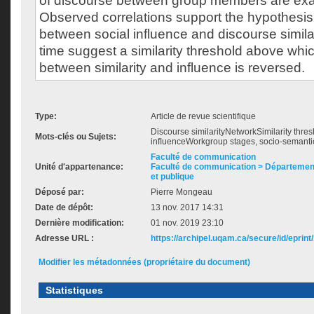
of discourse between group members are exa
Observed correlations support the hypothesis 
between social influence and discourse simil
time suggest a similarity threshold above whic
between similarity and influence is reversed.
Type:
Article de revue scientifique
Discourse similarityNetworkSimilarity thre
Mots-clés ou Sujets:
inﬂuenceWorkgroup stages, socio-semanti
Faculté de communication
Unité d'appartenance:
Faculté de communication > Départemen
et publique
Déposé par:
Pierre Mongeau
Date de dépôt:
13 nov. 2017 14:31
Dernière modification:
01 nov. 2019 23:10
Adresse URL :
https://archipel.uqam.ca/secure/id/eprint
Modifier les métadonnées (propriétaire du document)
Statistiques