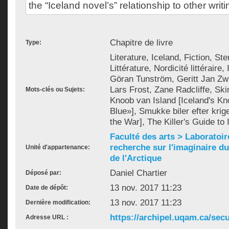
the “Iceland novel’s” relationship to other writ
Chapitre de livre
Type:
Literature, Iceland, Fiction, St
Littérature, Nordicité littéraire
Göran Tunström, Geritt Jan Zw
Lars Frost, Zane Radcliffe, S
Mots-clés ou Sujets:
Knoob van Island [Iceland's Kno
Blue»], Smukke biler efter krig
the War], The Killer's Guide to 
Faculté des arts > Laboratoir
recherche sur l'imaginaire du 
Unité d'appartenance:
de l'Arctique
Daniel Chartier
Déposé par:
13 nov. 2017 11:23
Date de dépôt:
13 nov. 2017 11:23
Dernière modification:
https://archipel.uqam.ca/secu
Adresse URL :